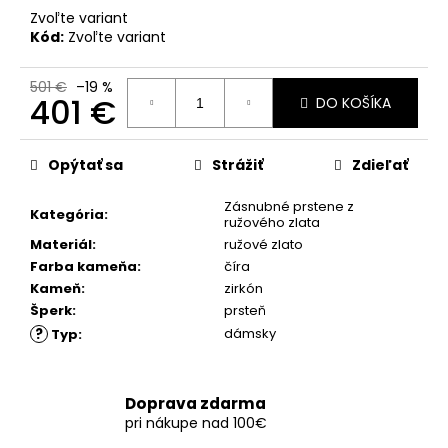
č
Zvoľte variant
a
Kód:
Zvoľte variant
m
e
501 €
–19 %
401 €
DO KOŠÍKA
Jednotková
cena:
Opýtať sa
Strážiť
Zdieľať
Zásnubné prstene z
Kategória
:
ružového zlata
Materiál
:
ružové zlato
Farba kameňa
:
číra
Kameň
:
zirkón
Šperk
:
prsteň
?
dámsky
Typ
:
Doprava zdarma
pri nákupe nad 100€