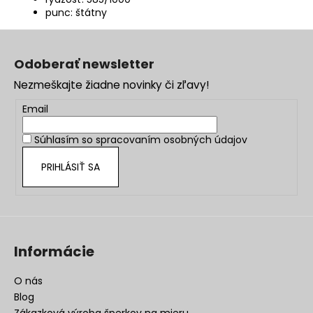
punc: štátny
Z
á
Odoberať newsletter
p
Nezmeškajte žiadne novinky či zľavy!
ä
t
Email
i
Súhlasím so
spracovaním osobných údajov
e
PRIHLÁSIŤ SA
Informácie
O nás
Blog
Zákazková výroba šperkov na mieru