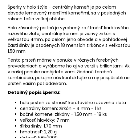
Šperky v halo štýle - centrálny kameň je po celom
obvode lemovaný menšími kameňmi, sa v posledných
rokoch tešia veľkej obľube.
Halo zásnubný prsteň je vyrobený zo štrnásť karátového
ružového zlata, centrálny kameň je žiarivý zirkón s
veľkosťou 4mm, po celom jeho obvode a v pohľadovej
časti šinky je osadených 18 menších zirkónov s veľkosťou
1,50 mm.
Tento prsteň máme v ponuke v rôznych farebných
prevedeniach a vyrábame ho aj vo verzii s briliantami. Ak
v našej ponuke nenájdete vami žiadanú farebnú
kombináciu, pokojne nás kontaktujte a my prispôsobíme
prsteň vašim požiadavkám.
Detailný popis šperku:
halo prsteň zo štrnásť karátového ružového zlata
centrálny kameň: zirkón - 4 mm - 1 ks
bočné kamene: zirkóny - 1,50 mm - 18 ks
veľkosť hlavičky: 7 mm
šírka šinky: 1,70 mm
hmotnosť: 2,20 g
rýdzosť: 585/1000