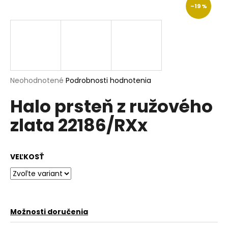
–19 %
á
j
s
ť
?
Priemerné
Neohodnotené
Podrobnosti hodnotenia
hodnotenie
Halo prsteň z ružového
produktu
je
HĽADAŤ
zlata 22186/RXx
0,0
z
5
hviezdičiek.
VEĽKOSŤ
O
d
p
o
r
Možnosti doručenia
ú