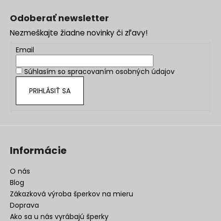
á
Odoberať newsletter
p
Nezmeškajte žiadne novinky či zľavy!
ä
t
Email
i
Súhlasím so
spracovaním osobných údajov
e
PRIHLÁSIŤ SA
Informácie
O nás
Blog
Zákazková výroba šperkov na mieru
Doprava
Ako sa u nás vyrábajú šperky