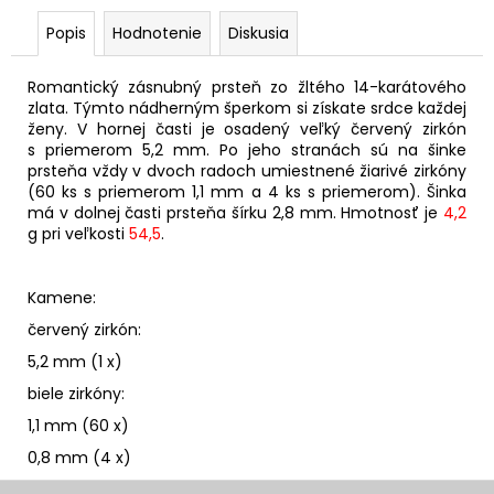
Popis
Hodnotenie
Diskusia
Romantický zásnubný prsteň zo žltého 14-karátového
zlata. Týmto nádherným šperkom si získate srdce každej
ženy. V hornej časti je osadený veľký červený zirkón
s priemerom 5,2 mm. Po jeho stranách sú na šinke
prsteňa vždy v dvoch radoch umiestnené žiarivé zirkóny
(60 ks s priemerom 1,1 mm a 4 ks s priemerom). Šinka
má v dolnej časti prsteňa šírku 2,8 mm. Hmotnosť je
4,2
g pri veľkosti
54,5
.
Kamene:
červený zirkón:
5,2 mm (1 x)
biele zirkóny:
1,1 mm (60 x)
0,8 mm (4 x)
Z