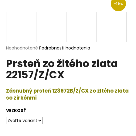
–19 %
á
j
s
ť
?
Priemerné
Neohodnotené
Podrobnosti hodnotenia
hodnotenie
Prsteň zo žltého zlata
produktu
je
HĽADAŤ
22157/Z/CX
0,0
z
5
hviezdičiek.
Zásnubný prsteň 123972B/Z/CX zo žltého zlata
O
so zirkónmi
d
p
VEĽKOSŤ
o
r
ú