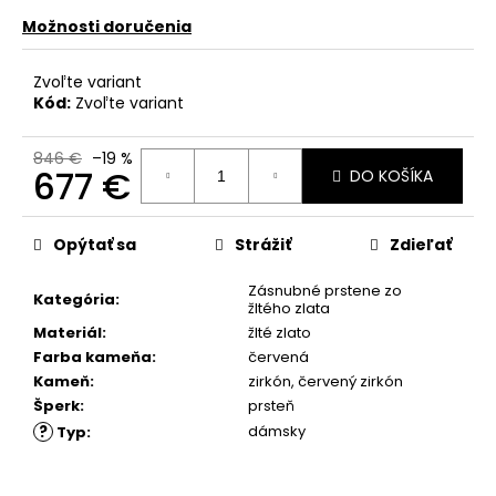
č
a
Možnosti doručenia
m
e
Zvoľte variant
Kód:
Zvoľte variant
846 €
–19 %
677 €
DO KOŠÍKA
Jednotková
cena:
Opýtať sa
Strážiť
Zdieľať
Zásnubné prstene zo
Kategória
:
žltého zlata
Materiál
:
žlté zlato
Farba kameňa
:
červená
Kameň
:
zirkón
,
červený zirkón
Šperk
:
prsteň
?
dámsky
Typ
: