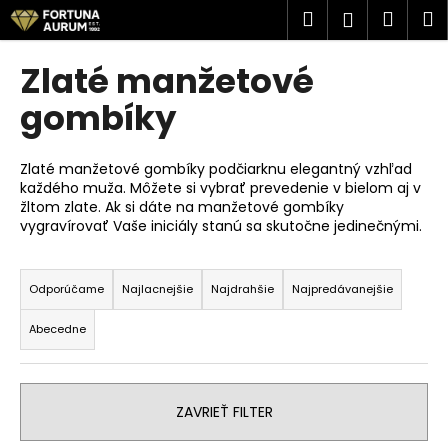
K
Prejsť
Hľadať
Náku
M
Prihlásen
na
o
obsah
Späť
Späť
košík
š
Zlaté manžetové
í
Č
gombíky
k
o
p
Zlaté manžetové gombíky podčiarknu elegantný vzhľad
o
každého muža. Môžete si vybrať prevedenie v bielom aj v
žltom zlate. Ak si dáte na manžetové gombíky
t
vygravírovať Vaše iniciály stanú sa skutočne jedinečnými.
r
e
R
b
a
Odporúčame
Najlacnejšie
Najdrahšie
Najpredávanejšie
u
d
Abecedne
j
e
e
n
t
i
ZAVRIEŤ FILTER
e
e
n