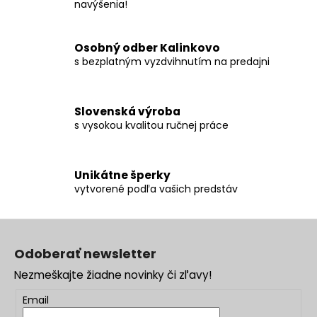
e
navýšenia!
p
r
Osobný odber Kalinkovo
v
s bezplatným vyzdvihnutím na predajni
k
y
v
ý
Slovenská výroba
s vysokou kvalitou ručnej práce
p
i
s
u
Unikátne šperky
vytvorené podľa vašich predstáv
Z
á
Odoberať newsletter
p
Nezmeškajte žiadne novinky či zľavy!
ä
t
Email