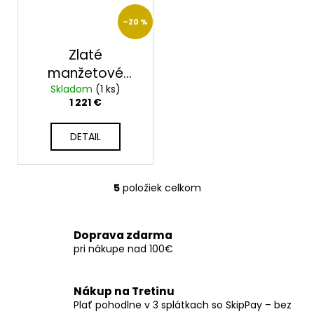
–20 %
Zlaté
manžetové
gombíky KM-
Skladom
(1 ks)
1 221 €
005/B
DETAIL
5
položiek celkom
O
v
l
Doprava zdarma
á
pri nákupe nad 100€
d
a
c
Nákup na Tretinu
i
Plať pohodlne v 3 splátkach so SkipPay – bez