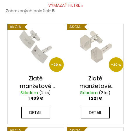
VYMAZAŤ FILTRE
Zobrazených položiek:
5
V
AKCIA
AKCIA
ý
p
i
s
p
–20 %
–20 %
r
o
Zlaté
Zlaté
d
manžetové
manžetové
u
gombíky KM-
Skladom
(2 ks)
gombíky KM-
Skladom
(2 ks)
1 409 €
1 221 €
k
001/B
002/B
t
DETAIL
DETAIL
o
v
AKCIA
AKCIA