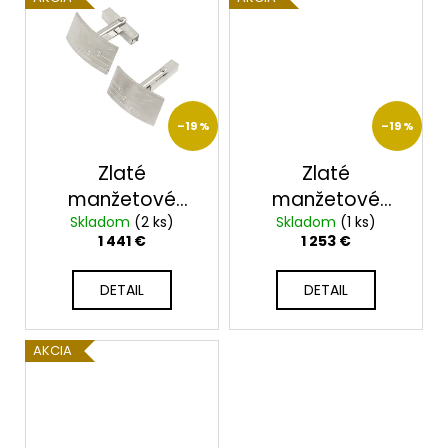
–19 %
–19 %
Zlaté
Zlaté
manžetové
manžetové
gombíky KM-
Skladom
(2 ks)
gombíky KM-
Skladom
(1 ks)
1 441 €
1 253 €
003/B
004/B
DETAIL
DETAIL
AKCIA