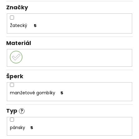
č
Značky
a
m
e
Žatecký
5
Materiál
Šperk
manžetové gombíky
5
Typ
?
pánsky
5