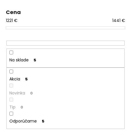
p
á
r
Cena
j
o
1221
€
1441
€
s
d
ť
u
?
k
t
o
v
Na sklade
5
HĽADAŤ
Akcia
5
O
Novinka
0
d
p
Tip
0
o
r
Odporúčame
5
ú