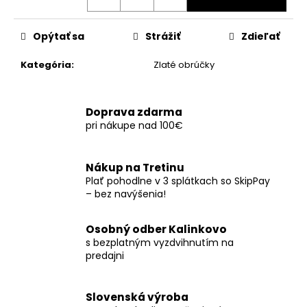
č
a
m
Opýtať sa
Strážiť
Zdieľať
e
Kategória
:
Zlaté obrúčky
Doprava zdarma
pri nákupe nad 100€
Nákup na Tretinu
Plať pohodlne v 3 splátkach so SkipPay
– bez navýšenia!
Osobný odber Kalinkovo
s bezplatným vyzdvihnutím na
predajni
Slovenská výroba