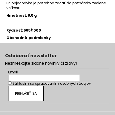
Pri objednávke je potrebné zadať do poznámky zvolené
veľkosti.
Hmotnosť: 8,5 g
Rýdzosť: 585/1000
Obchodné podmienky
Z
á
Odoberať newsletter
p
Nezmeškajte žiadne novinky či zľavy!
ä
t
Email
i
Súhlasím so
spracovaním osobných údajov
e
PRIHLÁSIŤ SA