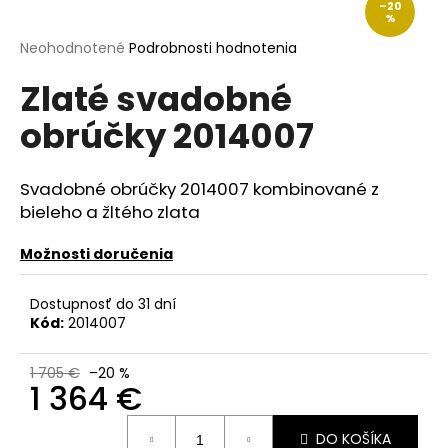
–20
á
%
j
Priemerné
Neohodnotené
Podrobnosti hodnotenia
hodnotenie
s
Zlaté svadobné
produktu
ť
je
obrúčky 2014007
?
0,0
z
5
hviezdičiek.
Svadobné obrúčky 2014007 kombinované z
bieleho a žltého zlata
HĽADAŤ
Možnosti doručenia
Dostupnosť do 31 dní
O
Kód:
2014007
d
p
1 705 €
–20 %
o
1 364 €
r
Jednotková
ú
DO KOŠÍKA
cena: