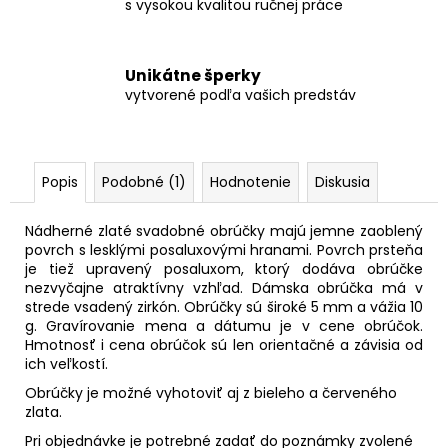
s vysokou kvalitou ručnej práce
Unikátne šperky
vytvorené podľa vašich predstáv
Popis
Podobné (1)
Hodnotenie
Diskusia
Nádherné zlaté svadobné obrúčky majú jemne zaoblený
povrch s lesklými posaluxovými hranami. Povrch prsteňa
je tiež upravený posaluxom, ktorý dodáva obrúčke
nezvyčajne atraktívny vzhľad. Dámska obrúčka má v
strede vsadený zirkón. Obrúčky sú široké 5 mm a vážia 10
g. Gravírovanie mena a dátumu je v cene obrúčok.
Hmotnosť i cena obrúčok sú len orientačné a závisia od
ich veľkostí.
Obrúčky je možné vyhotoviť aj z bieleho a červeného
zlata.
Pri objednávke je potrebné zadať do poznámky zvolené