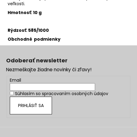
veľkosti.
Hmotnosť: 10 g
Rýdzosť: 585/1000
Obchodné podmienky
Z
á
Odoberať newsletter
p
Nezmeškajte žiadne novinky či zľavy!
ä
t
Email
i
Súhlasím so
spracovaním osobných údajov
e
PRIHLÁSIŤ SA