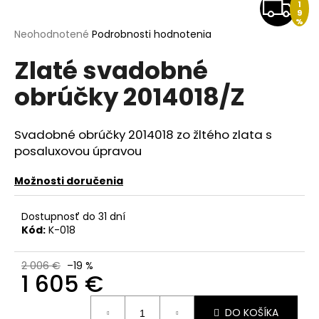
Z
1
á
9
%
A
j
Priemerné
Neohodnotené
Podrobnosti hodnotenia
hodnotenie
s
D
Zlaté svadobné
produktu
ť
je
obrúčky 2014018/Z
?
0,0
A
z
5
R
hviezdičiek.
Svadobné obrúčky 2014018 zo žltého zlata s
M
posaluxovou úpravou
HĽADAŤ
O
Možnosti doručenia
Dostupnosť do 31 dní
O
Kód:
K-018
d
p
2 006 €
–19 %
o
1 605 €
r
Jednotková
ú
DO KOŠÍKA
cena: