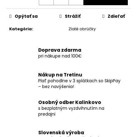
č
a
m
Opýtať sa
Strážiť
Zdieľať
e
Kategória
:
Zlaté obrúčky
Doprava zdarma
pri nákupe nad 100€
Nákup na Tretinu
Plať pohodlne v 3 splátkach so SkipPay
– bez navýšenia!
Osobný odber Kalinkovo
s bezplatným vyzdvihnutím na
predajni
Slovenská výroba