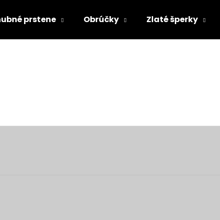
ubné prstene
Obrúčky
Zlaté šperky
Čo potrebujete nájsť?
HĽADAŤ
Odporúčame