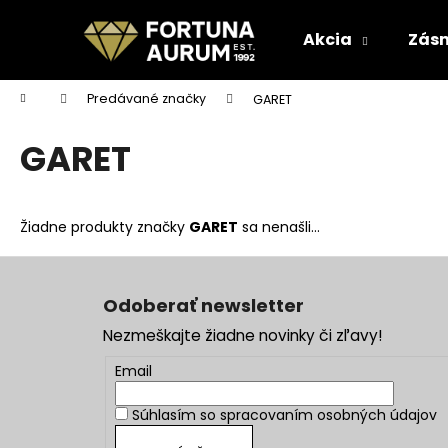
K
Prejsť
na
o
Akcia
Zásn
obsah
Späť
Späť
š
do
do
í
Domov
Predávané značky
GARET
k
obchodu
obchodu
GARET
Žiadne produkty značky
GARET
sa nenašli...
Z
á
Odoberať newsletter
p
Nezmeškajte žiadne novinky či zľavy!
ä
t
Email
i
Súhlasím so
spracovaním osobných údajov
e