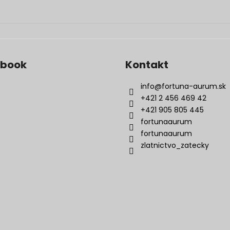
ebook
Kontakt
info
@
fortuna-aurum.sk
+421 2 456 469 42
+421 905 805 445
fortunaaurum
fortunaaurum
zlatnictvo_zatecky