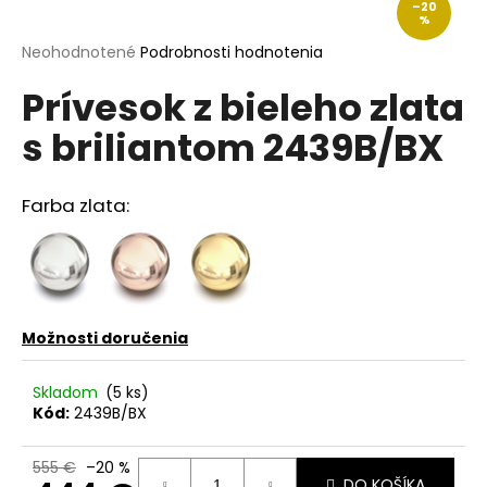
–20
á
%
j
Priemerné
Neohodnotené
Podrobnosti hodnotenia
hodnotenie
s
Prívesok z bieleho zlata
produktu
ť
je
s briliantom 2439B/BX
?
0,0
z
5
hviezdičiek.
Farba zlata:
HĽADAŤ
Možnosti doručenia
O
d
p
Skladom
(5 ks)
Kód:
2439B/BX
o
r
ú
555 €
–20 %
DO KOŠÍKA