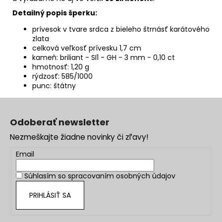
Detailný popis šperku:
prívesok v tvare srdca z bieleho štrnásť karátového
zlata
celková veľkosť prívesku 1,7 cm
kameň:
briliant - SI1 - GH - 3 mm - 0,10 ct
hmotnosť: 1,20 g
rýdzosť: 585/1000
punc: štátny
Z
á
Odoberať newsletter
p
Nezmeškajte žiadne novinky či zľavy!
ä
t
Email
i
Súhlasím so
spracovaním osobných údajov
e
PRIHLÁSIŤ SA