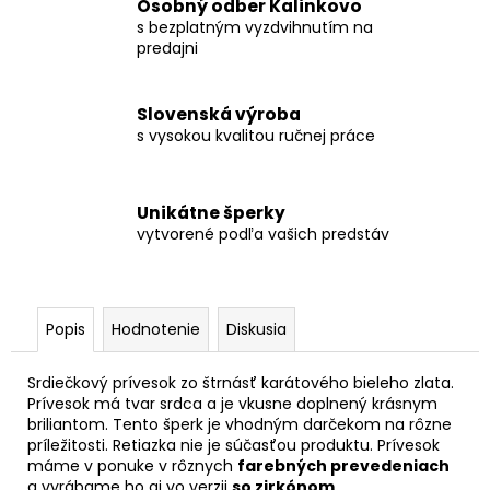
Osobný odber Kalinkovo
s bezplatným vyzdvihnutím na
predajni
Slovenská výroba
s vysokou kvalitou ručnej práce
Unikátne šperky
vytvorené podľa vašich predstáv
Popis
Hodnotenie
Diskusia
Srdiečkový prívesok zo štrnásť karátového bieleho zlata.
Prívesok má tvar srdca a je vkusne doplnený krásnym
briliantom. Tento šperk je vhodným darčekom na rôzne
príležitosti. Retiazka nie je súčasťou produktu. Prívesok
máme v ponuke v rôznych
farebných prevedeniach
a vyrábame ho aj vo verzii
so zirkónom
..