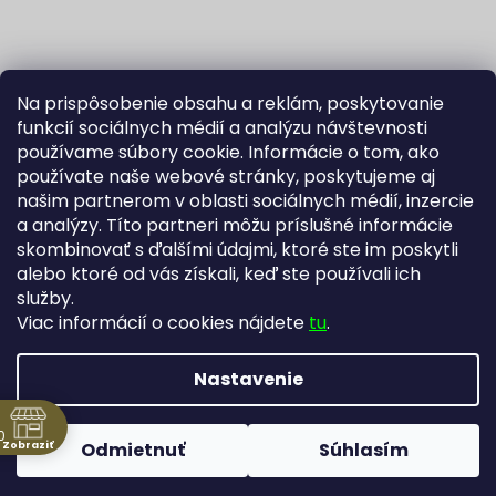
Na prispôsobenie obsahu a reklám, poskytovanie
funkcií sociálnych médií a analýzu návštevnosti
používame súbory cookie. Informácie o tom, ako
používate naše webové stránky, poskytujeme aj
našim partnerom v oblasti sociálnych médií, inzercie
Sledovať na Instagrame
a analýzy. Títo partneri môžu príslušné informácie
skombinovať s ďalšími údajmi, ktoré ste im poskytli
alebo ktoré od vás získali, keď ste používali ich
Fortuna Aurum na Heureka.sk
Blog
služby.
Viac informácií o cookies nájdete
tu
.
Nastavenie
Vytvoril Shoptet
Copyright 2026
Zlatníctvo Žatecký, s.r.o.
. Všetky práva
0
Zobraziť
Odmietnuť
Súhlasím
vyhradené.
Upraviť nastavenie cookies
ne