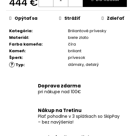
444 €
č
a
Jednotková
m
cena:
Opýtať sa
Strážiť
Zdieľať
e
Kategória
:
Briliantové prívesky
Materiál
:
biele zlato
Farba kameňa
:
číra
Kameň
:
briliant
Šperk
:
prívesok
?
dámsky
,
detský
Typ
:
Doprava zdarma
pri nákupe nad 100€
Nákup na Tretinu
Plať pohodlne v 3 splátkach so SkipPay
– bez navýšenia!