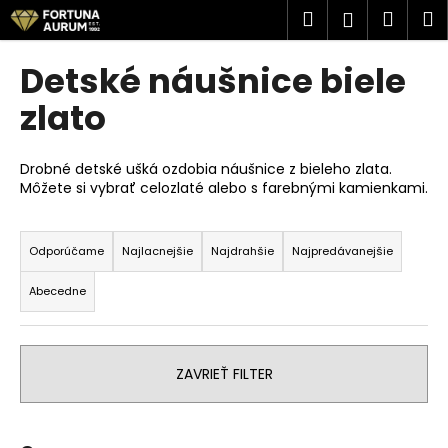
K
Prejsť
Hľadať
Náku
M
Prihlásen
na
o
obsah
Späť
Späť
košík
š
Detské náušnice biele
í
Č
zlato
k
o
p
Drobné detské ušká ozdobia náušnice z bieleho zlata.
o
Môžete si vybrať celozlaté alebo s farebnými kamienkami.
t
R
r
a
Odporúčame
Najlacnejšie
Najdrahšie
Najpredávanejšie
e
d
b
Abecedne
e
u
n
j
i
e
ZAVRIEŤ FILTER
e
t
p
e
r
n