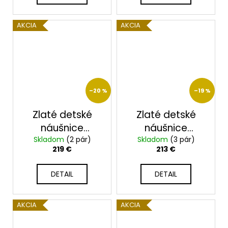
AKCIA
AKCIA
–20 %
–19 %
Zlaté detské
Zlaté detské
náušnice
náušnice
Skladom
2322/B/R
(2 pár)
Skladom
2390/B/XC
(3 pár)
219 €
213 €
DETAIL
DETAIL
AKCIA
AKCIA