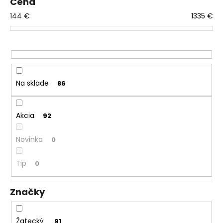
Cena
o
á
144
€
1335
€
d
j
u
s
k
ť
t
?
o
v
Na sklade
86
HĽADAŤ
Akcia
92
Novinka
0
O
Tip
0
d
p
o
Značky
r
ú
Žatecký
91