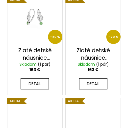
–20 %
–20 %
Zlaté detské
Zlaté detské
náušnice
náušnice
Skladom
2319/B/Z
(1 pár)
Skladom
2318/B/M
(1 pár)
163 €
163 €
DETAIL
DETAIL
AKCIA
AKCIA