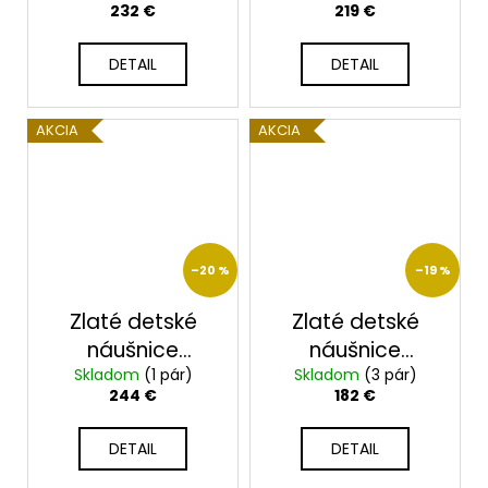
232 €
219 €
DETAIL
DETAIL
AKCIA
AKCIA
–20 %
–19 %
Zlaté detské
Zlaté detské
náušnice
náušnice
Skladom
2365/B/F
(1 pár)
23101/4/B/C
Skladom
(3 pár)
244 €
182 €
DETAIL
DETAIL