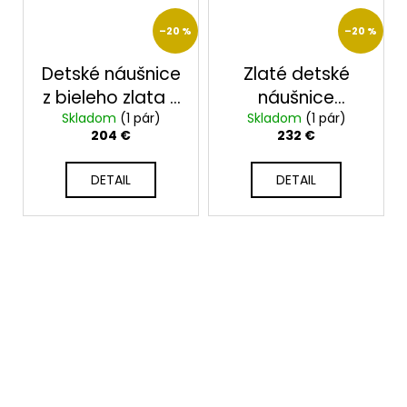
–20 %
–20 %
Detské náušnice
Zlaté detské
z bieleho zlata s
náušnice
Skladom
fialovými
(1 pár)
Skladom
2312/B/C
(1 pár)
204 €
232 €
zirkónmi 2351
DETAIL
DETAIL