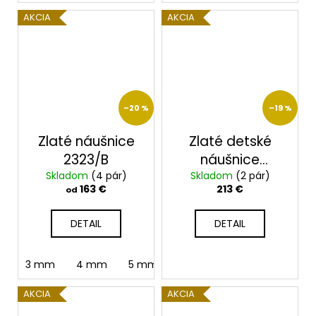
AKCIA
AKCIA
–20 %
–19 %
Zlaté náušnice
Zlaté detské
2323/B
náušnice
Skladom
(4 pár)
Skladom
2390/B/X
(2 pár)
163 €
213 €
od
DETAIL
DETAIL
3 mm
4 mm
5 mm
6 mm
AKCIA
AKCIA