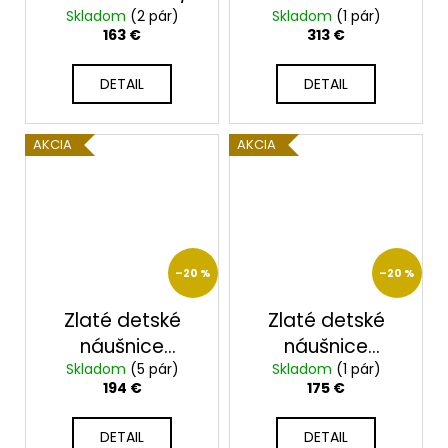
Skladom
(2 pár)
Skladom
23199/B/X
(1 pár)
163 €
313 €
DETAIL
DETAIL
AKCIA
AKCIA
–20 %
–20 %
Zlaté detské
Zlaté detské
náušnice
náušnice
Skladom
2326/B/X
(5 pár)
Skladom
2344/B/B
(1 pár)
194 €
175 €
DETAIL
DETAIL