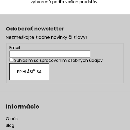
vytvorené podľa vašich predstáv
Z
á
Odoberať newsletter
p
Nezmeškajte žiadne novinky či zľavy!
ä
t
Email
i
Súhlasím so
spracovaním osobných údajov
e
PRIHLÁSIŤ SA
Informácie
O nás
Blog