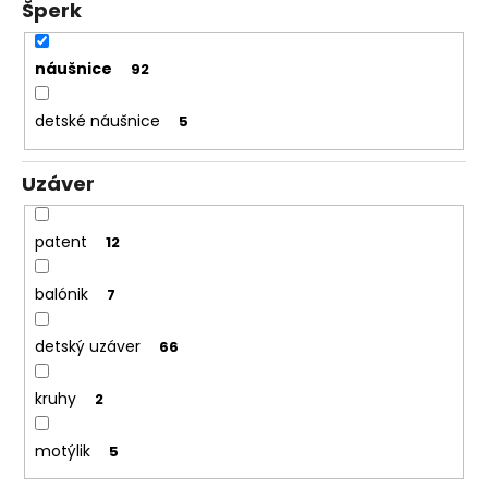
Šperk
náušnice
92
detské náušnice
5
Uzáver
patent
12
balónik
7
detský uzáver
66
kruhy
2
motýlik
5