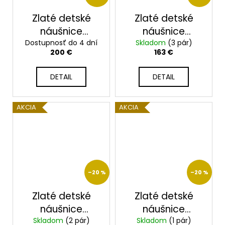
Zlaté detské
Zlaté detské
náušnice
náušnice
Dostupnosť do 4 dní
2313/B/B
Skladom
2319/B/R
(3 pár)
200 €
163 €
DETAIL
DETAIL
AKCIA
AKCIA
–20 %
–20 %
Zlaté detské
Zlaté detské
náušnice
náušnice
Skladom
2312/B/Z
(2 pár)
Skladom
2322/B/M
(1 pár)