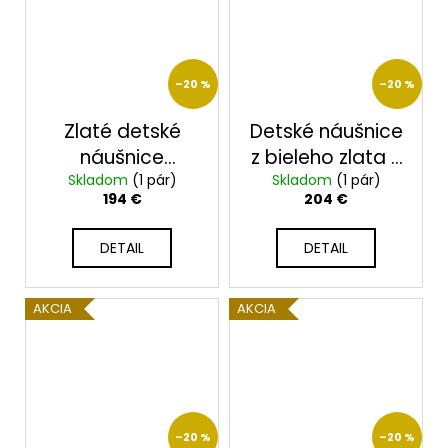
–20 %
–20 %
Zlaté detské
Detské náušnice
náušnice
z bieleho zlata s
Skladom
2374/B/X
(1 pár)
Skladom
čírymi a
(1 pár)
194 €
204 €
modrými
zirkónmi 2351
DETAIL
DETAIL
AKCIA
AKCIA
–20 %
–20 %