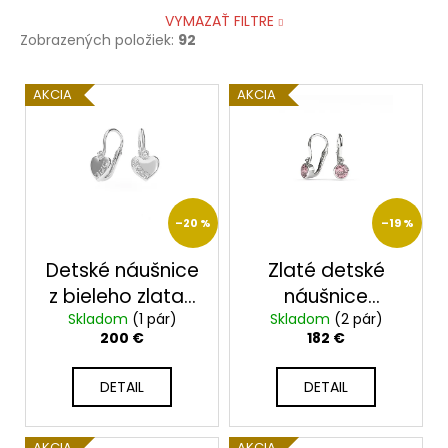
VYMAZAŤ FILTRE
Zobrazených položiek:
92
V
AKCIA
AKCIA
ý
p
i
s
p
–20 %
–19 %
r
o
Detské náušnice
Zlaté detské
d
z bieleho zlata-
náušnice
u
2325bx
Skladom
darček
(1 pár)
Skladom
23101/4/B/R
(2 pár)
200 €
182 €
k
zdarma krabička
t
DETAIL
DETAIL
o
v
AKCIA
AKCIA