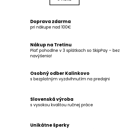
l
n
k
á
o
d
v
a
Doprava zdarma
a
c
pri nákupe nad 100€
n
i
i
e
e
p
Nákup na Tretinu
r
Plať pohodlne v 3 splátkach so SkipPay – bez
navýšenia!
v
k
y
Osobný odber Kalinkovo
v
s bezplatným vyzdvihnutím na predajni
ý
p
i
Slovenská výroba
s
s vysokou kvalitou ručnej práce
u
Unikátne šperky