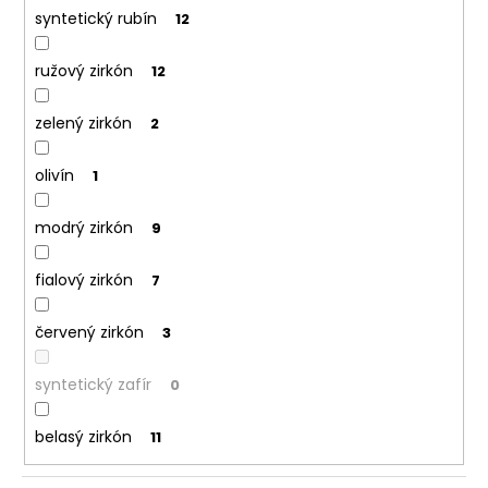
syntetický rubín
12
ružový zirkón
12
zelený zirkón
2
olivín
1
modrý zirkón
9
fialový zirkón
7
červený zirkón
3
syntetický zafír
0
belasý zirkón
11