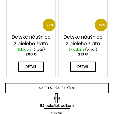
–20 %
–19 %
Detské náušnice
Detské náušnice
z bieleho zlata
z bieleho zlata
Skladom
2325/BB
(1 pár)
Skladom
2363/BR
(5 pár)
200 €
213 €
DETAIL
DETAIL
NAČÍTAŤ 24 ĎALŠÍCH
S
1
4
t
O
r
92
položiek celkom
v
á
HORE