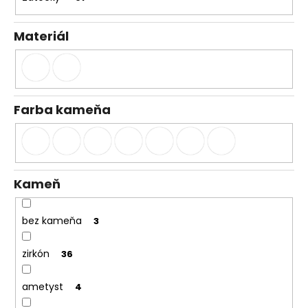
č
a
m
Materiál
e
Farba kameňa
Kameň
bez kameňa
3
zirkón
36
ametyst
4