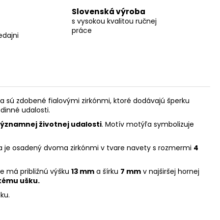
Slovenská výroba
s vysokou kvalitou ručnej
práce
edajni
a sú zdobené fialovými zirkónmi, ktoré dodávajú šperku
inné udalosti.
významnej životnej udalosti
. Motív motýľa symbolizuje
 je osadený dvoma zirkónmi v tvare navety s rozmermi
4
ce má približnú výšku
13 mm
a šírku
7 mm
v najširšej hornej
skému ušku.
ku.