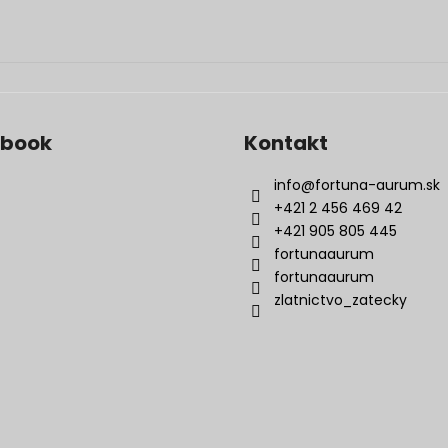
ebook
Kontakt
info
@
fortuna-aurum.sk
+421 2 456 469 42
+421 905 805 445
fortunaaurum
fortunaaurum
zlatnictvo_zatecky