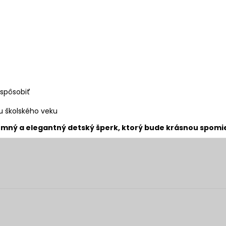
spôsobiť
u školského veku
a jemný a elegantný detský šperk, ktorý bude krásnou spo