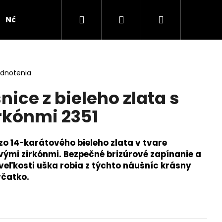
Hľadať
Prihlásenie
Nákupný
Náušnice
Novinka
Kolekcie
Doplnk
košík
odnotenia
ice z bieleho zlata s
irkónmi 2351
o 14-karátového bieleho zlata v tvare
vými zirkónmi. Bezpečné brizúrové zapínanie a
eľkosti uška robia z týchto náušníc krásny
včatko.