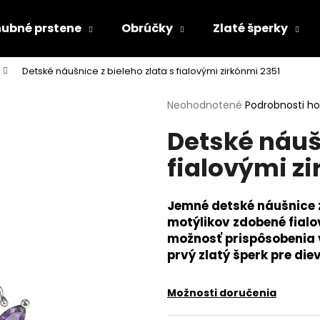
ubné prstene
Obrúčky
Zlaté šperky
Detské náušnice z bieleho zlata s fialovými zirkónmi 2351
Čo potrebujete nájsť?
Priemerné
Neohodnotené
Podrobnosti h
hodnotenie
Detské náušn
produktu
HĽADAŤ
je
fialovými z
0,0
z
5
Odporúčame
hviezdičiek.
Jemné detské náušnice z
motýlikov zdobené fialo
možnosť prispôsobenia v
prvý zlatý šperk pre die
Možnosti doručenia