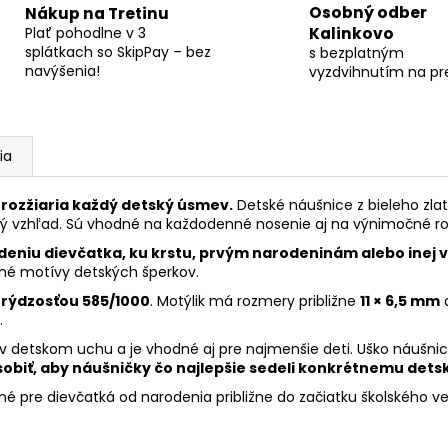
Osobný odber
Nákup na Tretinu
Plať pohodlne v 3
Kalinkovo
splátkach so SkipPay – bez
s bezplatným
navýšenia!
vyzdvihnutím na pr
ia
 rozžiaria každý detský úsmev.
Detské náušnice z bieleho zlat
ý vzhľad. Sú vhodné na každodenné nosenie aj na výnimočné rod
deniu dievčatka, ku krstu, prvým narodeninám alebo inej 
ené motívy detských šperkov.
 rýdzosťou 585/1000
. Motýlik má rozmery približne
11 × 6,5 mm
a
.
 v detskom uchu a je vhodné aj pre najmenšie deti. Uško náušni
obiť, aby náušničky čo najlepšie sedeli konkrétnemu det
é pre dievčatká od narodenia približne do začiatku školského ve