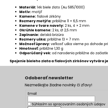
Materiál:
14k biele zlato (Au 585/1000)
Motív:
motýľ
Kamene:
fialové zirkóny
Rozmery motýľa:
približne 11 × 6,5 mm
Kamene v tvare navety:
2 ks, 4 × 2 mm
Okrúhle kamene:
2 ks, Ø 2,5 mm
Zapínanie:
detská brizúra
Rozmery uška:
približne 13 × 7 mm
Možnosť úpravy:
veľkosť uška vieme po dohode pri
Hmotnosť:
približne 1,30 g
Odporúčaný vek:
od narodenia približne do začiatk
Spojenie bieleho zlata a fialových zirkónov vytvár
Z
á
Odoberať newsletter
p
Nezmeškajte žiadne novinky či zľavy!
ä
t
Email
i
Súhlasím so
spracovaním osobných údajov
e