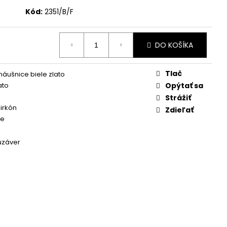
Kód:
2351/B/F
DO KOŠÍKA
Tlač
náušnice biele zlato
ato
Opýtať sa
Strážiť
zirkón
Zdieľať
ce
uzáver