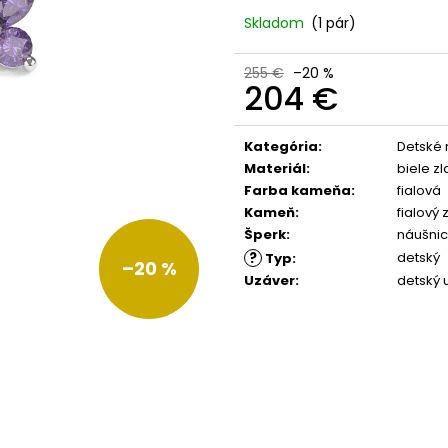
Skladom
(1 pár)
255 €
–20 %
204 €
Jednotková
cena:
Kategória
:
Detské 
Materiál
:
biele zl
Farba kameňa
:
fialová
Kameň
:
fialový 
Šperk
:
náušni
?
detský
Typ
:
–20 %
Uzáver
:
detský 