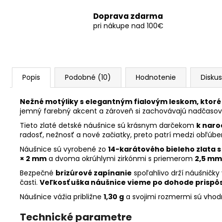
Doprava zdarma
pri nákupe nad 100€
Popis
Podobné (10)
Hodnotenie
Diskus
Nežné motýliky s elegantným fialovým leskom, ktoré
jemný farebný akcent a zároveň si zachovávajú nadčasov
Tieto zlaté detské náušnice sú krásnym darčekom
k naro
radosť, nežnosť a nové začiatky, preto patrí medzi obľúb
Náušnice sú vyrobené zo
14-karátového bieleho zlata s
× 2 mm
a dvoma okrúhlymi zirkónmi s priemerom
2,5 mm
Bezpečné
brizúrové zapínanie
spoľahlivo drží náušničky
časti.
Veľkosť uška náušnice vieme po dohode prispôs
Náušnice vážia približne
1,30 g
a svojimi rozmermi sú vhodn
Technické parametre