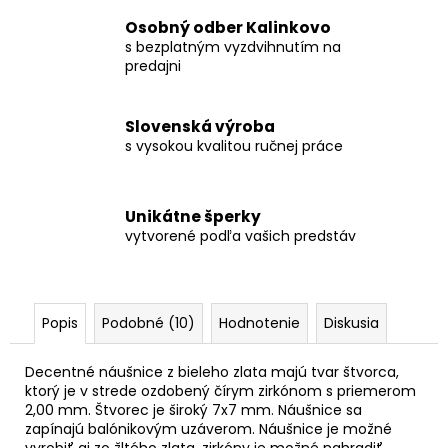
Osobný odber Kalinkovo
s bezplatným vyzdvihnutím na
predajni
Slovenská výroba
s vysokou kvalitou ručnej práce
Unikátne šperky
vytvorené podľa vašich predstáv
Popis
Podobné (10)
Hodnotenie
Diskusia
Decentné náušnice z bieleho zlata majú tvar štvorca,
ktorý je v strede ozdobený čírym zirkónom s priemerom
2,00 mm. Štvorec je široký 7x7 mm. Náušnice sa
zapínajú balónikovým uzáverom. Náušnice je možné
vyrobiť aj zo žltého zlata, zirkóny je možné nahradiť