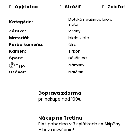
č
a
Opýtať sa
Strážiť
Zdieľať
m
Detské náušnice biele
e
Kategória
:
zlato
Záruka
:
2 roky
Materiál
:
biele zlato
Farba kameňa
:
číra
Kameň
:
zirkón
Šperk
:
náušnice
?
dámsky
Typ
:
Uzáver
:
balónik
Doprava zdarma
pri nákupe nad 100€
Nákup na Tretinu
Plať pohodlne v 3 splátkach so SkipPay
– bez navýšenia!