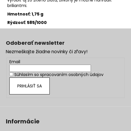
briliantmi.
Hmotnosť:
1,75
g
Rýdzosť: 585/1000
Z
á
Odoberať newsletter
p
Nezmeškajte žiadne novinky či zľavy!
ä
t
Email
i
Súhlasím so
spracovaním osobných údajov
e
PRIHLÁSIŤ SA
Informácie