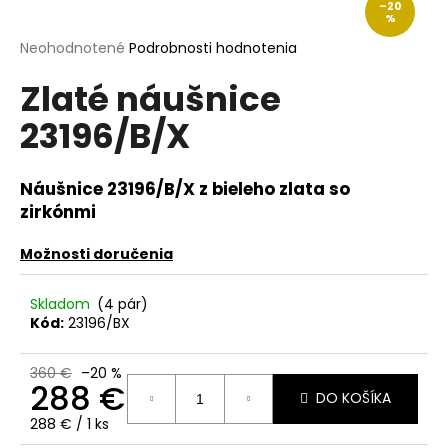
–20
á
%
j
Priemerné
Neohodnotené
Podrobnosti hodnotenia
hodnotenie
s
Zlaté náušnice
produktu
ť
je
23196/B/X
?
0,0
z
5
hviezdičiek.
Náušnice 23196/B/X z bieleho zlata so
zirkónmi
HĽADAŤ
Možnosti doručenia
Skladom
(4 pár)
O
Kód:
23196/BX
d
p
360 €
–20 %
o
288 €
DO KOŠÍKA
r
Jednotková
288 € / 1 ks
ú
cena: