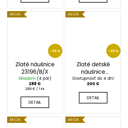
AKCIA
AKCIA
–20 %
–20 %
Zlaté náušnice
Zlaté detské
23196/B/X
náušnice
Skladom
(4 pár)
Dostupnosť do 4 dní
2313/B/X
288 €
200 €
Jednotková
288 € / 1 ks
cena:
DETAIL
DETAIL
AKCIA
AKCIA