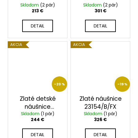
Skladom
2390/B/X
(2 pár)
Skladom
23209B
(2 pár)
213 €
301 €
DETAIL
DETAIL
AKCIA
AKCIA
–20 %
–19 %
Zlaté detské
Zlaté náušnice
náušnice
23154/B/FX
Skladom
2365/B/X
(1 pár)
Skladom
(1 pár)
244 €
326 €
DETAIL
DETAIL