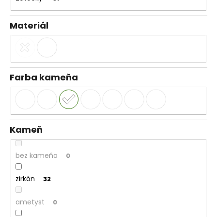
č
a
m
Materiál
e
Farba kameňa
Kameň
bez kameňa
0
zirkón
32
ametyst
0