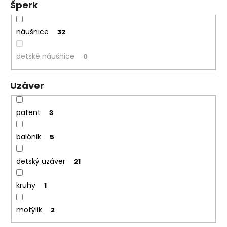
Šperk
náušnice
32
detské náušnice
0
Uzáver
patent
3
balónik
5
detský uzáver
21
kruhy
1
motýlik
2