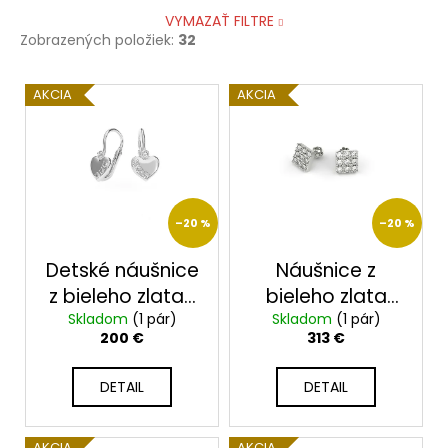
VYMAZAŤ FILTRE
Zobrazených položiek:
32
V
AKCIA
AKCIA
ý
p
i
s
p
–20 %
–20 %
r
o
Detské náušnice
Náušnice z
d
z bieleho zlata-
bieleho zlata
u
2325bx
Skladom
darček
(1 pár)
Skladom
23199/B/X
(1 pár)
200 €
313 €
k
zdarma krabička
t
DETAIL
DETAIL
o
v
AKCIA
AKCIA