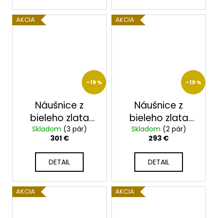
AKCIA
AKCIA
–19 %
–19 %
Náušnice z
Náušnice z
bieleho zlata
bieleho zlata
Skladom
23207/B/X
(3 pár)
Skladom
23208B
(2 pár)
301 €
293 €
DETAIL
DETAIL
AKCIA
AKCIA