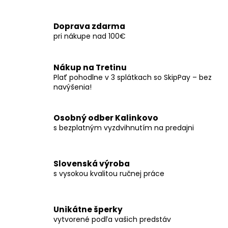
á
o
d
v
a
Doprava zdarma
a
c
pri nákupe nad 100€
n
i
i
e
e
p
Nákup na Tretinu
r
Plať pohodlne v 3 splátkach so SkipPay – bez
navýšenia!
v
k
y
Osobný odber Kalinkovo
v
s bezplatným vyzdvihnutím na predajni
ý
p
i
Slovenská výroba
s
s vysokou kvalitou ručnej práce
u
Unikátne šperky
vytvorené podľa vašich predstáv