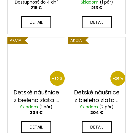
Dostupnosť do 4 dní
2322/B/X
Skladom
2363/BX
(1 pár)
219 €
213 €
DETAIL
DETAIL
AKCIA
AKCIA
–20 %
–20 %
Detské náušnice
Detské náušnice
z bieleho zlata s
z bieleho zlata s
Skladom
čírymi a
(1 pár)
čírymi zirkónmi
Skladom
(2 pár)
204 €
204 €
ružovými
2351
zirkónmi 2351
DETAIL
DETAIL