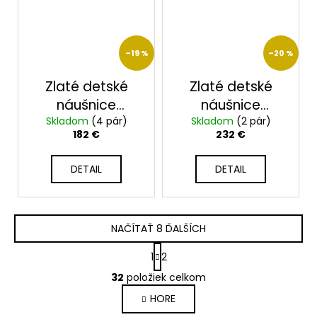
–19 %
–20 %
Zlaté detské
Zlaté detské
náušnice
náušnice
Skladom
23101/4/B/X
(4 pár)
Skladom
2312/B/X
(2 pár)
182 €
232 €
DETAIL
DETAIL
NAČÍTAŤ 8 ĎALŠÍCH
S
1
2
t
O
r
32
položiek celkom
v
á
HORE
l
n
k