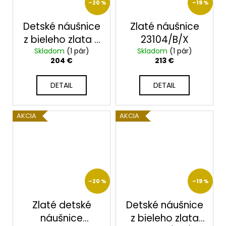
–20 %
–19 %
Detské náušnice
Zlaté náušnice
z bieleho zlata s
23104/B/X
Skladom
čírymi a
(1 pár)
Skladom
(1 pár)
204 €
213 €
fialovými
zirkónmi 2351
DETAIL
DETAIL
AKCIA
AKCIA
–20 %
–19 %
Zlaté detské
Detské náušnice
náušnice
z bieleho zlata