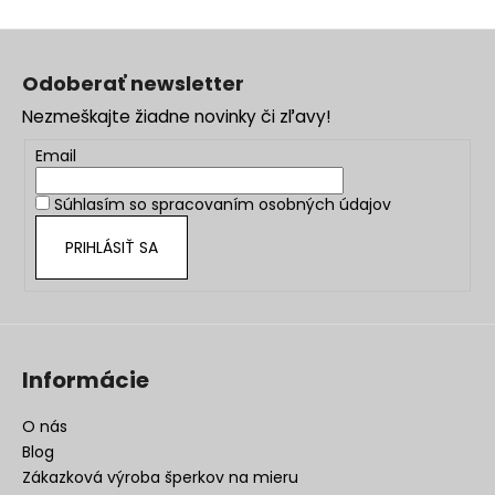
Z
á
Odoberať newsletter
p
Nezmeškajte žiadne novinky či zľavy!
ä
t
Email
i
Súhlasím so
spracovaním osobných údajov
e
PRIHLÁSIŤ SA
Informácie
O nás
Blog
Zákazková výroba šperkov na mieru