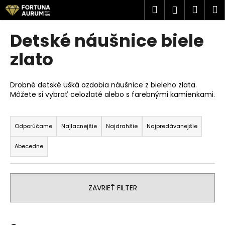
K
Prejsť
Hľadať
Náku
M
Prihlásen
na
o
obsah
Späť
Späť
košík
š
Detské náušnice biele
í
Č
zlato
k
o
p
Drobné detské ušká ozdobia náušnice z bieleho zlata.
o
Môžete si vybrať celozlaté alebo s farebnými kamienkami.
t
R
r
a
Odporúčame
Najlacnejšie
Najdrahšie
Najpredávanejšie
e
d
b
Abecedne
e
u
n
j
i
e
ZAVRIEŤ FILTER
e
t
p
e
r
n