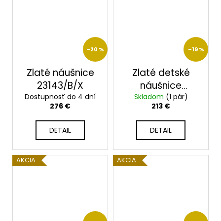
–20 %
–19 %
Zlaté náušnice
Zlaté detské
23143/B/X
náušnice
Dostupnosť do 4 dní
Skladom
2390/B/XR
(1 pár)
276 €
213 €
DETAIL
DETAIL
AKCIA
AKCIA