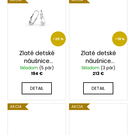
–20 %
–19 %
Zlaté detské
Zlaté detské
náušnice
náušnice
Skladom
2326/B/X
(5 pár)
Skladom
2390/B/XC
(3 pár)
194 €
213 €
DETAIL
DETAIL
AKCIA
AKCIA