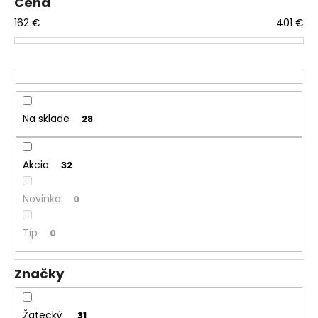
Cena
o
á
162
€
401
€
d
j
u
s
k
ť
t
?
o
v
Na sklade
28
HĽADAŤ
Akcia
32
Novinka
0
O
Tip
0
d
p
o
Značky
r
ú
Žatecký
31