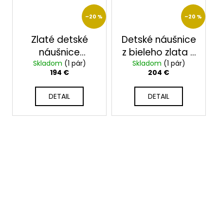
–20 %
–20 %
Zlaté detské
Detské náušnice
náušnice
z bieleho zlata s
Skladom
2374/B/X
(1 pár)
Skladom
čírymi a
(1 pár)
194 €
204 €
modrými
zirkónmi 2351
DETAIL
DETAIL