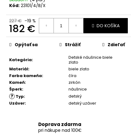
č
Kód:
23101/4/B/X
a
m
e
227 €
–19 %
182 €
DO KOŠÍKA
Jednotková
cena:
Opýtať sa
Strážiť
Zdieľať
Detské náušnice biele
Kategória
:
zlato
Materiál
:
biele zlato
Farba kameňa
:
číra
Kameň
:
zirkón
Šperk
:
náušnice
?
detský
Typ
:
Uzáver
:
detský uzáver
Doprava zdarma
pri nákupe nad 100€