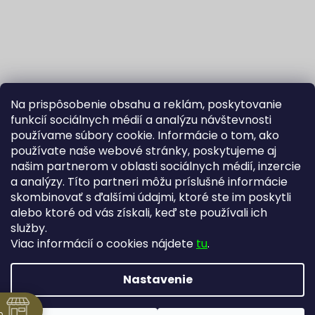
Na prispôsobenie obsahu a reklám, poskytovanie
funkcií sociálnych médií a analýzu návštevnosti
používame súbory cookie. Informácie o tom, ako
používate naše webové stránky, poskytujeme aj
našim partnerom v oblasti sociálnych médií, inzercie
Sledovať na Instagrame
a analýzy. Títo partneri môžu príslušné informácie
skombinovať s ďalšími údajmi, ktoré ste im poskytli
alebo ktoré od vás získali, keď ste používali ich
Fortuna Aurum na Heureka.sk
Blog
služby.
Viac informácií o cookies nájdete
tu
.
Nastavenie
Vytvoril Shoptet
Copyright 2026
Zlatníctvo Žatecký, s.r.o.
. Všetky práva