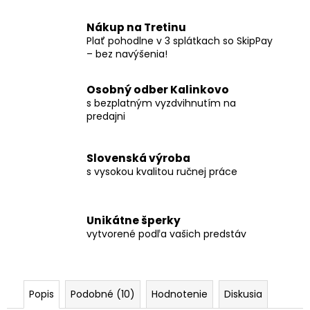
Nákup na Tretinu
Plať pohodlne v 3 splátkach so SkipPay
– bez navýšenia!
Osobný odber Kalinkovo
s bezplatným vyzdvihnutím na
predajni
Slovenská výroba
s vysokou kvalitou ručnej práce
Unikátne šperky
vytvorené podľa vašich predstáv
Popis
Podobné (10)
Hodnotenie
Diskusia