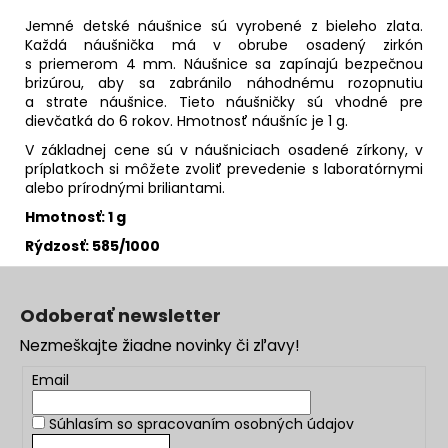
Jemné detské náušnice sú vyrobené z bieleho zlata.
Každá náušnička má v obrube osadený zirkón
s priemerom 4 mm. Náušnice sa zapínajú bezpečnou
brizúrou, aby sa zabránilo náhodnému rozopnutiu
a strate náušnice. Tieto náušničky sú vhodné pre
dievčatká do 6 rokov. Hmotnosť náušníc je 1 g.
V základnej cene sú v náušniciach osadené zírkony, v
príplatkoch si môžete zvoliť prevedenie s laboratórnymi
alebo prírodnými briliantami.
Hmotnosť: 1 g
Rýdzosť: 585/1000
Z
á
Odoberať newsletter
p
Nezmeškajte žiadne novinky či zľavy!
ä
t
Email
i
Súhlasím so
spracovaním osobných údajov
e