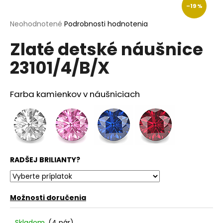
–19 %
á
j
Priemerné
Neohodnotené
Podrobnosti hodnotenia
hodnotenie
s
Zlaté detské náušnice
produktu
ť
je
23101/4/B/X
?
0,0
z
5
hviezdičiek.
Farba kamienkov v náušniciach
HĽADAŤ
O
RADŠEJ BRILIANTY?
d
p
o
Možnosti doručenia
r
ú
Skladom
(4 pár)