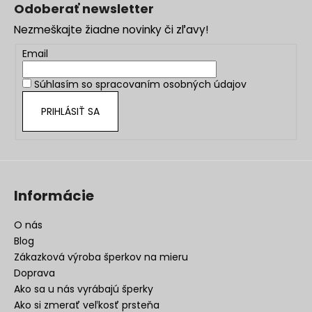
á
Odoberať newsletter
p
Nezmeškajte žiadne novinky či zľavy!
ä
t
Email
i
Súhlasím so
spracovaním osobných údajov
e
PRIHLÁSIŤ SA
Informácie
O nás
Blog
Zákazková výroba šperkov na mieru
Doprava
Ako sa u nás vyrábajú šperky
Ako si zmerať veľkosť prsteňa