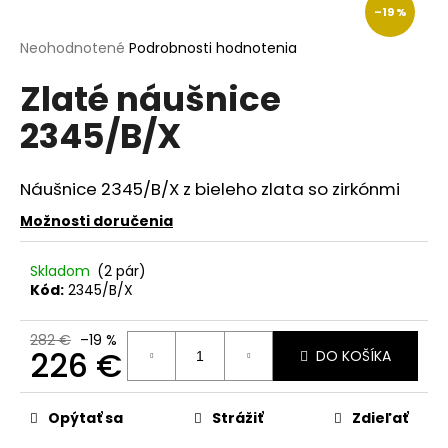
–19 %
á
j
Priemerné
Neohodnotené
Podrobnosti hodnotenia
hodnotenie
s
Zlaté náušnice
produktu
ť
je
2345/B/X
?
0,0
z
5
hviezdičiek.
Náušnice 2345/B/X z bieleho zlata so zirkónmi
Možnosti doručenia
HĽADAŤ
Skladom
(2 pár)
Kód:
2345/B/X
O
d
282 €
–19 %
226 €
DO KOŠÍKA
p
o
Jednotková
r
cena:
Opýtať sa
Strážiť
Zdieľať
ú