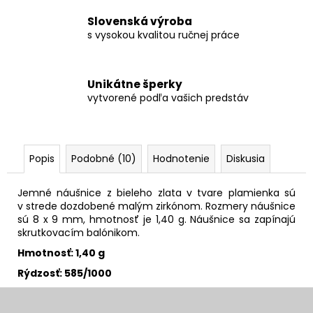
Slovenská výroba
s vysokou kvalitou ručnej práce
Unikátne šperky
vytvorené podľa vašich predstáv
Popis
Podobné (10)
Hodnotenie
Diskusia
Jemné náušnice z bieleho zlata v tvare plamienka sú
v strede dozdobené malým zirkónom. Rozmery náušnice
sú 8 x 9 mm, hmotnosť je 1,40 g. Náušnice sa zapínajú
skrutkovacím balónikom.
Hmotnosť: 1,40 g
Rýdzosť: 585/1000
Z