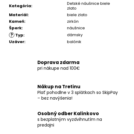
č
Detské náušnice biele
Kategória
:
a
zlato
m
Materiál
:
biele zlato
e
Kameň
:
zirkón
Šperk
:
náušnice
?
dámsky
Typ
:
Uzáver
:
balónik
Doprava zdarma
pri nákupe nad 100€
Nákup na Tretinu
Plať pohodlne v 3 splátkach so SkipPay
– bez navýšenia!
Osobný odber Kalinkovo
s bezplatným vyzdvihnutím na
predajni