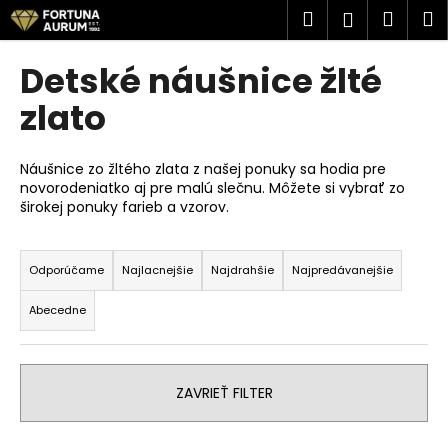
K
Prejsť
Hľadať
Náku
M
Prihlásen
na
o
obsah
Späť
Späť
košík
š
Detské náušnice žlté
í
Č
zlato
k
o
p
Náušnice zo žltého zlata z našej ponuky sa hodia pre
o
novorodeniatko aj pre malú slečnu. Môžete si vybrať zo
širokej ponuky farieb a vzorov.
t
r
R
e
a
Odporúčame
Najlacnejšie
Najdrahšie
Najpredávanejšie
b
d
u
Abecedne
e
j
n
e
i
t
ZAVRIEŤ FILTER
e
e
p
n