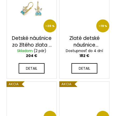
–20 %
–19 %
Detské náušnice
Zlaté detské
zo žltého zlata s
náušnice
Skladom
čírymi a
(2 pár)
Dostupnosť do 4 dní
23101/4/Z/x
204 €
182 €
tyrkysovými
zirkónmi 2351
DETAIL
DETAIL
AKCIA
AKCIA