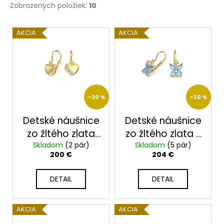
Zobrazených položiek:
10
V
AKCIA
AKCIA
ý
p
i
s
p
–20 %
–20 %
r
o
Detské náušnice
Detské náušnice
d
zo žltého zlata
zo žltého zlata s
u
Skladom
2325/Z/B
(2 pár)
Skladom
belasými
(5 pár)
200 €
204 €
k
zirkónmi 2351
t
DETAIL
DETAIL
o
v
AKCIA
AKCIA