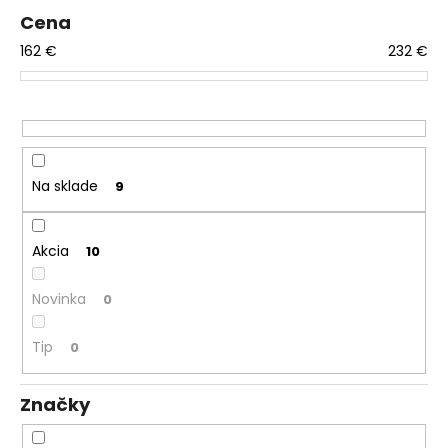
r
á
Cena
o
j
162
€
232
€
d
s
u
ť
k
?
t
o
v
Na sklade
9
HĽADAŤ
Akcia
10
Novinka
0
O
d
Tip
0
p
o
Značky
r
ú