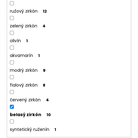
ružový zirkón
12
zelený zirkón
4
olivín
1
akvamarín
1
modrý zirkón
9
fialový zirkón
8
červený zirkón
4
belasý zirkón
10
syntetický ruženín
1