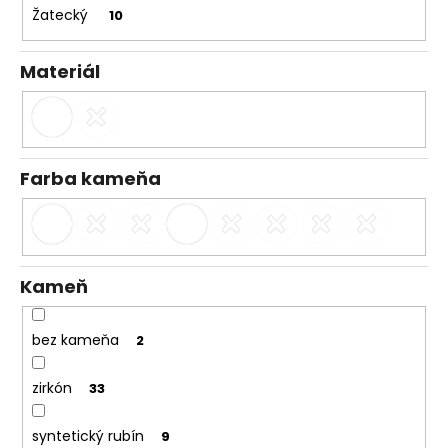
č
Žatecký
10
a
m
e
Materiál
Farba kameňa
Kameň
bez kameňa
2
zirkón
33
syntetický rubín
9