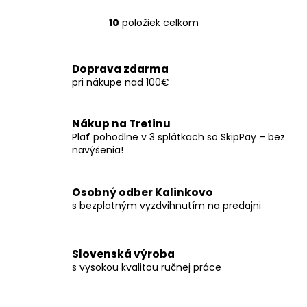
10
položiek celkom
O
v
l
Doprava zdarma
á
pri nákupe nad 100€
d
a
c
Nákup na Tretinu
i
Plať pohodlne v 3 splátkach so SkipPay – bez
e
navýšenia!
p
r
Osobný odber Kalinkovo
v
s bezplatným vyzdvihnutím na predajni
k
y
v
ý
Slovenská výroba
s vysokou kvalitou ručnej práce
p
i
s