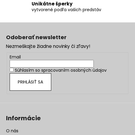
u
Unikátne šperky
vytvorené podľa vašich predstáv
Z
á
Odoberať newsletter
p
Nezmeškajte žiadne novinky či zľavy!
ä
t
Email
i
Súhlasím so
spracovaním osobných údajov
e
PRIHLÁSIŤ SA
Informácie
O nás