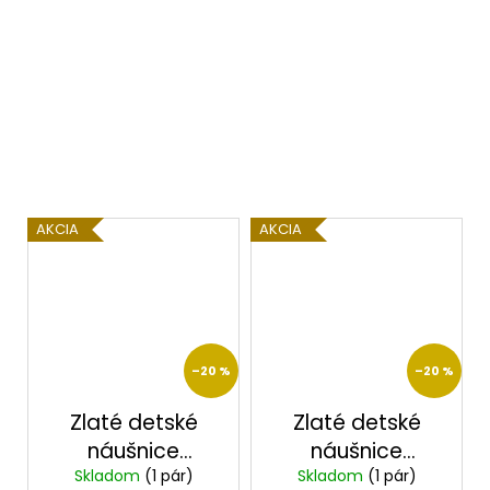
AKCIA
AKCIA
–20 %
–20 %
Zlaté detské
Zlaté detské
náušnice
náušnice
Skladom
2319/Z/B
(1 pár)
Skladom
2322/Z/B
(1 pár)