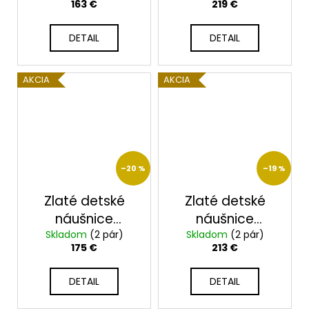
163 €
219 €
DETAIL
DETAIL
AKCIA
AKCIA
–20 %
–19 %
Zlaté detské
Zlaté detské
náušnice
náušnice
Skladom
2344/Z/B
(2 pár)
Skladom
2390/Z/B
(2 pár)
175 €
213 €
DETAIL
DETAIL