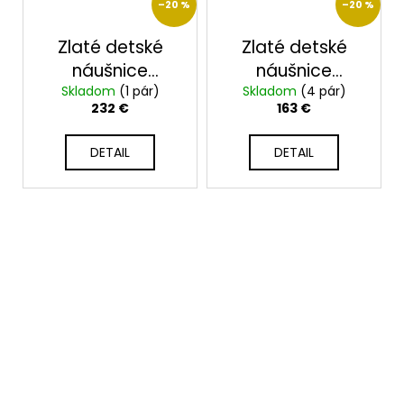
–20 %
–20 %
Zlaté detské
Zlaté detské
náušnice
náušnice
Skladom
2312/Z/B
(1 pár)
Skladom
2318/Z/B
(4 pár)
232 €
163 €
DETAIL
DETAIL