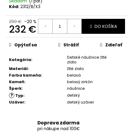
č
Skladom
(1 pár)
a
Kód:
2312/B/X3
m
e
290 €
–20 %
232 €
DO KOŠÍKA
Jednotková
cena:
Opýtať sa
Strážiť
Zdieľať
Detské náušnice žlté
Kategória
:
zlato
Materiál
:
žlté zlato
Farba kameňa
:
belasá
Kameň
:
belasý zirkón
Šperk
:
náušnice
?
detský
Typ
:
Uzáver
:
detský uzáver
Doprava zdarma
pri nákupe nad 100€