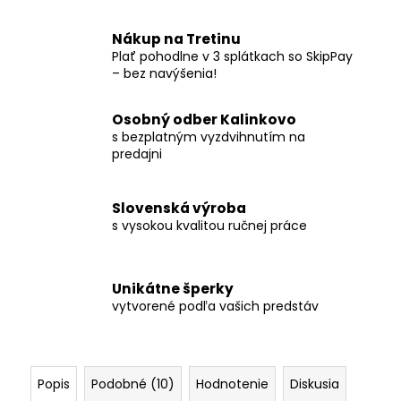
Nákup na Tretinu
Plať pohodlne v 3 splátkach so SkipPay
– bez navýšenia!
Osobný odber Kalinkovo
s bezplatným vyzdvihnutím na
predajni
Slovenská výroba
s vysokou kvalitou ručnej práce
Unikátne šperky
vytvorené podľa vašich predstáv
Popis
Podobné (10)
Hodnotenie
Diskusia