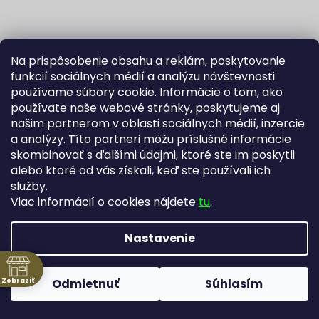
Na prispôsobenie obsahu a reklám, poskytovanie
funkcií sociálnych médií a analýzu návštevnosti
používame súbory cookie. Informácie o tom, ako
používate naše webové stránky, poskytujeme aj
našim partnerom v oblasti sociálnych médií, inzercie
Sledovať na Instagrame
a analýzy. Títo partneri môžu príslušné informácie
skombinovať s ďalšími údajmi, ktoré ste im poskytli
alebo ktoré od vás získali, keď ste používali ich
Fortuna Aurum na Heureka.sk
Blog
služby.
Viac informácií o cookies nájdete
tu
.
Nastavenie
Vytvoril Shoptet
Copyright 2026
Zlatníctvo Žatecký, s.r.o.
. Všetky práva
Zobraziť
Odmietnuť
Súhlasím
vyhradené.
Upraviť nastavenie cookies
ne
ntakt