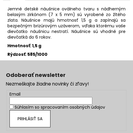
Jemné detské náušnice oválneho tvaru s nádherným
belasým zirkónom (7 x 5 mm) sú vyrobené zo žltého
zlata. Náušnice majú hmotnosť 1,5 g a zapínajú sa
bezpečným brizúrovým uzáverom, vďaka ktorému vaše
dievčatko náušnicu nestratí. Náušnice sú vhodné pre
dievčatká do 6 rokov.
Hmotnosť: 1,5 g
Rýdzosť: 585/1000
Z
á
Odoberať newsletter
p
Nezmeškajte žiadne novinky či zľavy!
ä
t
Email
i
Súhlasím so
spracovaním osobných údajov
e
PRIHLÁSIŤ SA