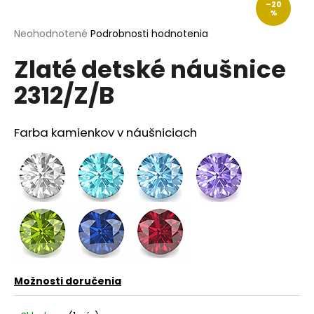
–20
á
%
j
Priemerné
Neohodnotené
Podrobnosti hodnotenia
hodnotenie
s
Zlaté detské náušnice
produktu
ť
je
2312/Z/B
?
0,0
z
5
hviezdičiek.
Farba kamienkov v náušniciach
HĽADAŤ
O
d
p
o
Možnosti doručenia
r
ú