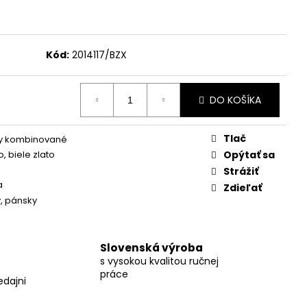
Kód:
2014117/BZX
DO KOŠÍKA
Tlač
y kombinované
to
,
biele zlato
Opýtať sa
Strážiť
a
Zdieľať
y
,
pánsky
Slovenská výroba
s vysokou kvalitou ručnej
práce
edajni