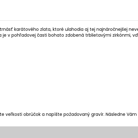
trnásť karátového zlata, ktoré ulahodia aj tej najnáročnejšej n
 je v pohľadovej časti bohato zdobená trblietavými zirkónmi,
e veľkosti obrúčok a napíšte požadovaný gravír. Následne Vám