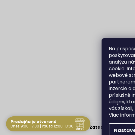
Na prispôs
poskytovan
analýzu ná
cookie. In
webové str
partnerom 
inzercie a 
príslušné 
údajmi, kto
vás získali,
Viac infor
Predajňa je otvorená
Dnes 9:00-17:00 | Pauza 12:00-13:00
Copyright 2026
Zlatníctvo Žatecký, s.r.o.
. Všet
Skryť
Nastave