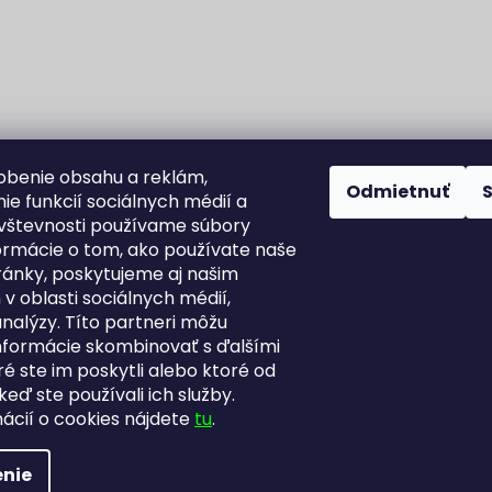
obenie obsahu a reklám,
Odmietnuť
ie funkcií sociálnych médií a
vštevnosti používame súbory
formácie o tom, ako používate naše
ánky, poskytujeme aj našim
v oblasti sociálnych médií,
analýzy. Títo partneri môžu
informácie skombinovať s ďalšími
Fortuna Aurum na Heureka.sk
Blog
ré ste im poskytli alebo ktoré od
 keď ste používali ich služby.
mácií o cookies nájdete
tu
.
ky práva vyhradené.
Upraviť nastavenie cookies
nie