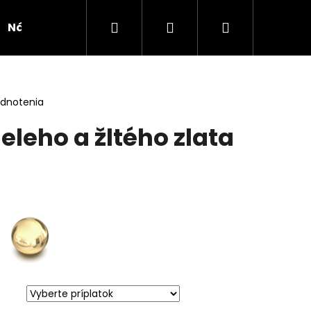
Hľadať
Prihlásenie
Nákupný
Náušnice
Novinka
Kolekcie
Doplnk
košík
odnotenia
eleho a žltého zlata