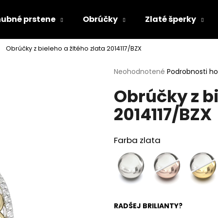
ubné prstene
Obrúčky
Zlaté šperky
Obrúčky z bieleho a žltého zlata 2014117/BZX
Čo potrebujete nájsť?
Priemerné
Neohodnotené
Podrobnosti h
hodnotenie
Obrúčky z bi
produktu
HĽADAŤ
je
2014117/BZX
0,0
z
5
Odporúčame
hviezdičiek.
Farba zlata
RADŠEJ BRILIANTY?