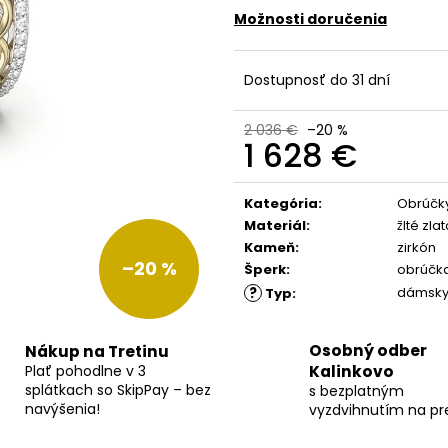
Možnosti doručenia
Dostupnosť do 31 dní
2 036 €
–20 %
1 628 €
Jednotková
cena:
Kategória
:
Obrúčk
Materiál
:
žlté zla
Kameň
:
zirkón
–20 %
Šperk
:
obrúčk
?
dámsk
Typ
:
Osobný odber
Nákup na Tretinu
Plať pohodlne v 3
Kalinkovo
splátkach so SkipPay – bez
s bezplatným
navýšenia!
vyzdvihnutím na pr