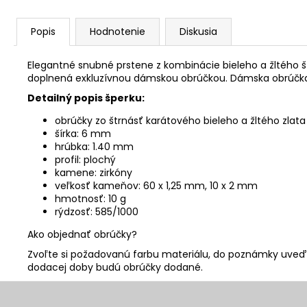
Popis
Hodnotenie
Diskusia
Elegantné snubné prstene z kombinácie bieleho a žltého š
doplnená exkluzívnou dámskou obrúčkou. Dámska obrúčka
Detailný popis šperku:
obrúčky zo štrnásť karátového bieleho a žltého zlata
šírka: 6 mm
hrúbka: 1.40 mm
profil: plochý
kamene: zirkóny
veľkosť kameňov: 60 x 1,25 mm, 10 x 2 mm
hmotnosť: 10 g
rýdzosť: 585/1000
Ako objednať obrúčky?
Zvoľte si požadovanú farbu materiálu, do poznámky uveďt
dodacej doby budú obrúčky dodané.
Z