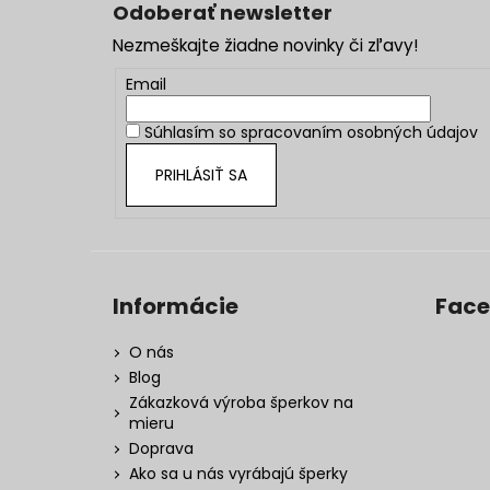
á
Odoberať newsletter
p
Nezmeškajte žiadne novinky či zľavy!
ä
t
Email
i
Súhlasím so
spracovaním osobných údajov
e
PRIHLÁSIŤ SA
Informácie
Fac
O nás
Blog
Zákazková výroba šperkov na
mieru
Doprava
Ako sa u nás vyrábajú šperky