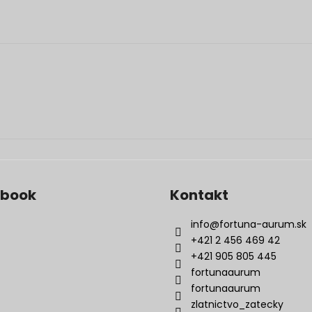
ebook
Kontakt
info
@
fortuna-aurum.sk
+421 2 456 469 42
+421 905 805 445
fortunaaurum
fortunaaurum
zlatnictvo_zatecky