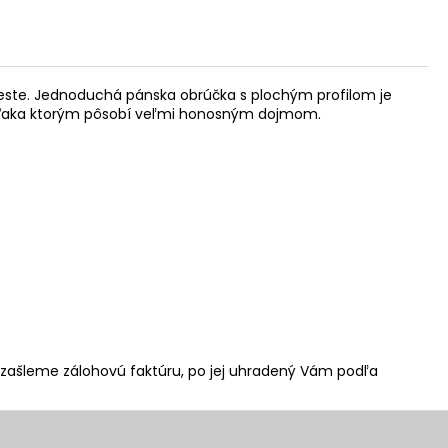
eveste. Jednoduchá pánska obrúčka s plochým profilom je
 vďaka ktorým pôsobí veľmi honosným dojmom.
 zašleme zálohovú faktúru, po jej uhradený Vám podľa