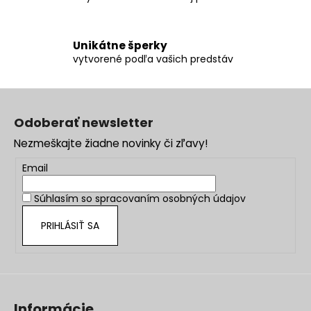
p
i
s
u
Unikátne šperky
vytvorené podľa vašich predstáv
Z
á
Odoberať newsletter
p
Nezmeškajte žiadne novinky či zľavy!
ä
t
Email
i
Súhlasím so
spracovaním osobných údajov
e
PRIHLÁSIŤ SA
Informácie