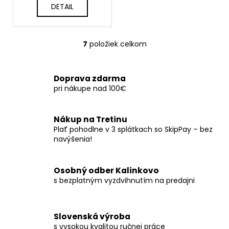
DETAIL
7
položiek celkom
O
v
l
Doprava zdarma
á
pri nákupe nad 100€
d
a
c
Nákup na Tretinu
i
Plať pohodlne v 3 splátkach so SkipPay – bez
e
navýšenia!
p
r
Osobný odber Kalinkovo
v
s bezplatným vyzdvihnutím na predajni
k
y
v
ý
Slovenská výroba
s vysokou kvalitou ručnej práce