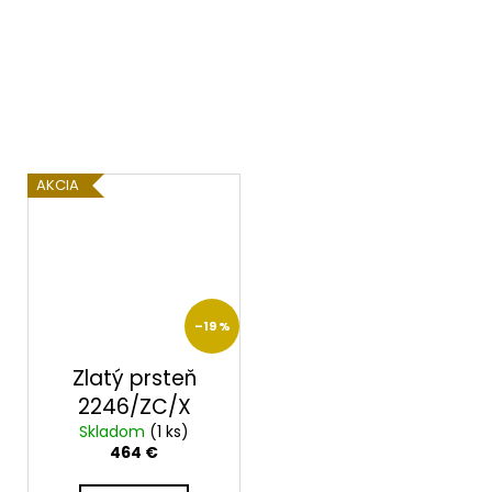
AKCIA
–19 %
Zlatý prsteň
2246/ZC/X
Skladom
(1 ks)
464 €