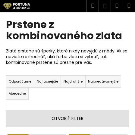
K
Prejsť
Hľadať
Náku
M
Prihlásen
na
o
obsah
Späť
Späť
košík
š
Prstene z
í
Č
kombinovaného zlata
k
o
p
Zlaté prstene sú šperky, ktoré nikdy nevyjdú z módy. Ak sa
o
neviete rozhodnúť, akú farbu zlata si vybrať, tak
kombinované prstene sú presne pre Vás.
t
r
R
e
a
Odporúčame
Najlacnejšie
Najdrahšie
Najpredávanejšie
b
d
u
Abecedne
e
j
n
e
i
t
OTVORIŤ FILTER
e
e
p
n