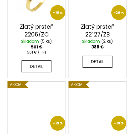
č
a
m
–19 %
–20 %
e
Zlatý prsteň
Zlatý prsteň
2206/ZC
22127/ZB
Skladom
(5 ks)
Skladom
(2 ks)
501 €
388 €
Jednotková
501 € / 1 ks
cena:
DETAIL
DETAIL
AKCIA
AKCIA
–19 %
–19 %