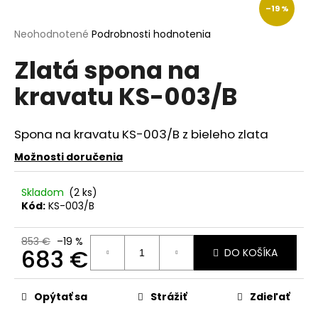
–19 %
á
j
Priemerné
Neohodnotené
Podrobnosti hodnotenia
hodnotenie
s
Zlatá spona na
produktu
ť
je
kravatu KS-003/B
?
0,0
z
5
hviezdičiek.
Spona na kravatu KS-003/B z bieleho zlata
Možnosti doručenia
HĽADAŤ
Skladom
(2 ks)
Kód:
KS-003/B
O
d
853 €
–19 %
683 €
DO KOŠÍKA
p
o
Jednotková
r
cena:
Opýtať sa
Strážiť
Zdieľať
ú