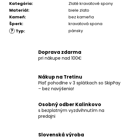
č
Kategória
:
Zlaté kravatové spony
a
Materiál
:
biele zlato
m
Kameň
:
bez kameňa
e
Šperk
:
kravatová spona
?
pánsky
Typ
:
Doprava zdarma
pri nákupe nad 100€
Nákup na Tretinu
Plať pohodlne v 3 splátkach so SkipPay
– bez navýšenia!
Osobný odber Kalinkovo
s bezplatným vyzdvihnutím na
predajni
Slovenská výroba