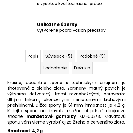
s vysokou kvalitou ručnej práce
Unikátne šperky
vytvorené podľa vašich predstáv
Popis
Súvisiace (5)
Podobné (5)
Hodnotenie
Diskusia
Krásna, decentná spona s technickým dizajnom je
zhotovená z bieleho zlata. Zdrsnený matný povrch je
výtvarne dotvorený tromi rovnobežnými, nerovnako
dlhými linkami, ukončenými miniatúrnymi kruhovými
priehlbinami. Dĺžka spony je 61 mm, hmotnosť je 4,2 g.
K tejto spone na kravatu možno objednať dizajnovo
zhodné
manžetové gombíky
KM-003/B.
Kravatovú
sponu vám vieme vyrobiť aj zo žltého a červeného zlata.
Hmotnosť: 4,2 g