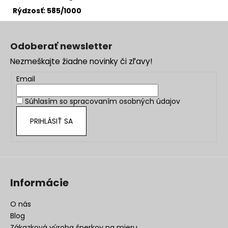
Rýdzosť: 585/1000
Z
á
Odoberať newsletter
p
Nezmeškajte žiadne novinky či zľavy!
ä
t
Email
i
Súhlasím so
spracovaním osobných údajov
e
PRIHLÁSIŤ SA
Informácie
O nás
Blog
Zákazková výroba šperkov na mieru