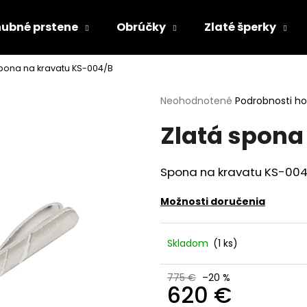
ubné prstene
Obrúčky
Zlaté šperky
spona na kravatu KS-004/B
Čo potrebujete nájsť?
Priemerné
Neohodnotené
Podrobnosti h
hodnotenie
Zlatá spona
produktu
HĽADAŤ
je
0,0
z
Spona na kravatu KS-004/
5
Odporúčame
hviezdičiek.
Možnosti doručenia
Skladom
(1 ks)
775 €
–20 %
620 €