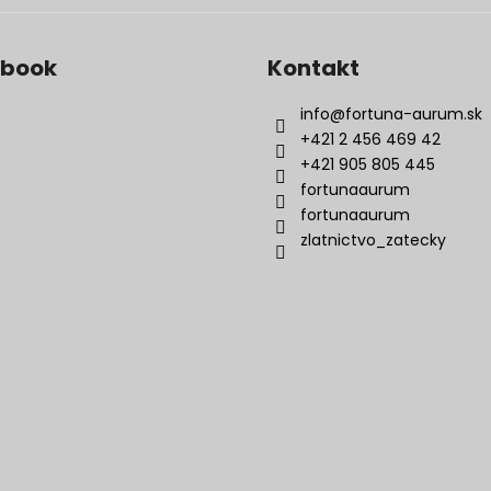
ebook
Kontakt
info
@
fortuna-aurum.sk
+421 2 456 469 42
+421 905 805 445
fortunaaurum
fortunaaurum
zlatnictvo_zatecky