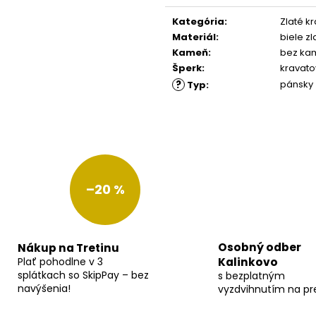
Jednotková
cena:
Kategória
:
Zlaté k
Materiál
:
biele zl
Kameň
:
bez ka
Šperk
:
kravat
?
pánsky
Typ
:
–20 %
Osobný odber
Nákup na Tretinu
Plať pohodlne v 3
Kalinkovo
splátkach so SkipPay – bez
s bezplatným
navýšenia!
vyzdvihnutím na pr