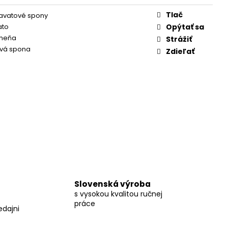
Tlač
ravatové spony
ato
Opýtať sa
meňa
Strážiť
ová spona
Zdieľať
Slovenská výroba
s vysokou kvalitou ručnej
práce
edajni