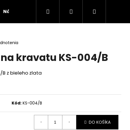
Hľadať
Prihlásenie
Nákupný
Náušnice
Novinka
Kolekcie
Doplnk
košík
odnotenia
 na kravatu KS-004/B
B z bieleho zlata
Kód:
KS-004/B
DO KOŠÍKA