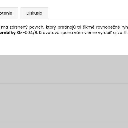
otenie
Diskusia
má zdrsnený povrch, ktorý pretínajú tri šikmé rovnobežné ry
ombíky
KM-004/B.
Kravatovú sponu vám vieme vyrobiť aj zo žl