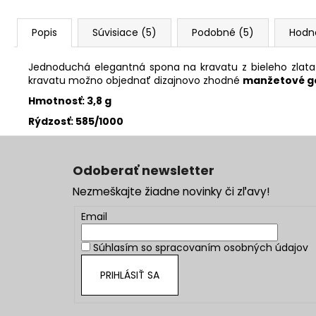
Popis
Súvisiace (5)
Podobné (5)
Hodn
Jednoduchá elegantná spona na kravatu z bieleho zlata 
kravatu možno objednať dizajnovo zhodné
manžetové g
Hmotnosť: 3,8 g
Rýdzosť: 585/1000
Z
á
Odoberať newsletter
p
Nezmeškajte žiadne novinky či zľavy!
ä
t
Email
i
Súhlasím so
spracovaním osobných údajov
e
PRIHLÁSIŤ SA