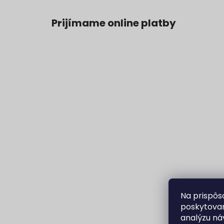
Prijímame online platby
Na prispôs
poskytovan
analýzu ná