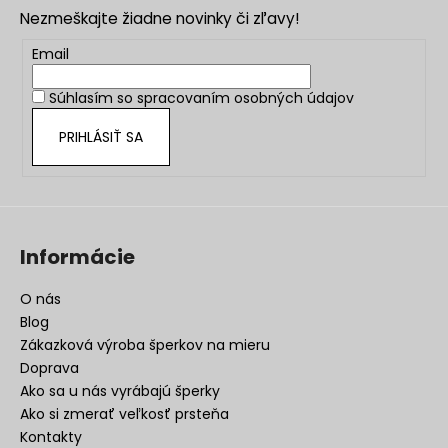
p
a
Nezmeškajte žiadne novinky či zľavy!
ä
c
t
Email
i
i
e
Súhlasím so
spracovaním osobných údajov
e
p
r
PRIHLÁSIŤ SA
v
k
y
v
ý
Informácie
p
i
O nás
s
Blog
u
Zákazková výroba šperkov na mieru
Doprava
Ako sa u nás vyrábajú šperky
Ako si zmerať veľkosť prsteňa
Kontakty