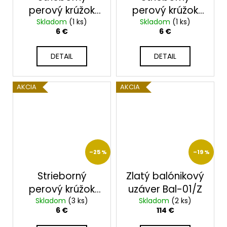
č
perový krúžok
perový krúžok
a
Skladom
PK-5/S
(1 ks)
Skladom
PK-6/S
(1 ks)
m
6 €
6 €
e
DETAIL
DETAIL
AKCIA
AKCIA
–25 %
–19 %
Strieborný
Zlatý balónikový
perový krúžok
uzáver Bal-01/Z
Skladom
PK-8/S
(3 ks)
Skladom
(2 ks)
6 €
114 €