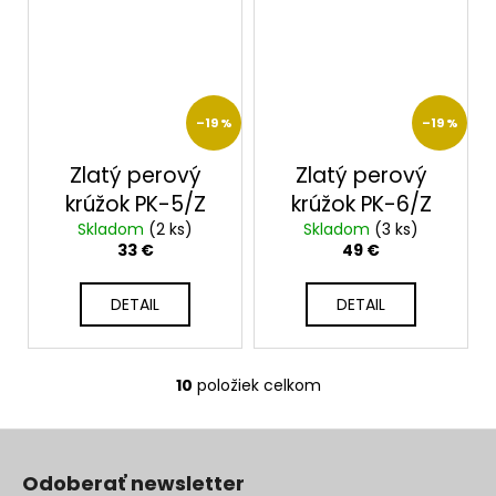
–19 %
–19 %
Zlatý perový
Zlatý perový
krúžok PK-5/Z
krúžok PK-6/Z
Skladom
(2 ks)
Skladom
(3 ks)
33 €
49 €
DETAIL
DETAIL
10
položiek celkom
O
v
Z
l
á
á
Odoberať newsletter
d