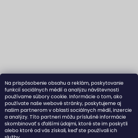
Na prispôsobenie obsahu a reklám, poskytovanie
funkcií sociálnych médií a analýzu návštevnosti
používame súbory cookie. Informácie o tom, ako
používate naše webové stránky, poskytujeme aj
našim partnerom v oblasti sociálnych médií, inzercie
Sledovať na Instagrame
a analýzy. Títo partneri môžu príslušné informácie
skombinovať s ďalšími údajmi, ktoré ste im poskytli
alebo ktoré od vás získali, keď ste používali ich
Fortuna Aurum na Heureka.sk
Blog
služby.