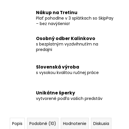
Nákup na Tretinu
Plať pohodlne v 3 splátkach so SkipPay
– bez navýšenia!
Osobný odber Kalinkovo
s bezplatným vyzdvihnutím na
predajni
Slovenská výroba
s vysokou kvalitou ručnej práce
Unikátne šperky
vytvorené podľa vašich predstáv
Popis
Podobné (10)
Hodnotenie
Diskusia