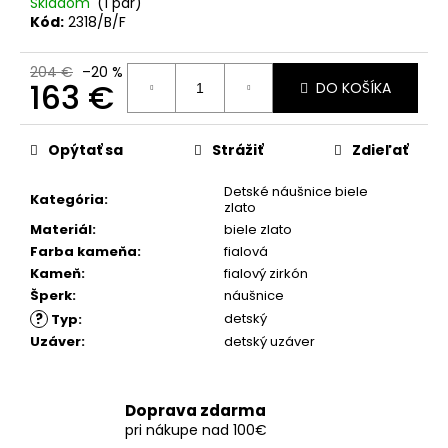
č
Skladom
(1 pár)
a
Kód:
2318/B/F
m
e
204 €
–20 %
163 €
DO KOŠÍKA
Jednotková
cena:
Opýtať sa
Strážiť
Zdieľať
Detské náušnice biele
Kategória
:
zlato
Materiál
:
biele zlato
Farba kameňa
:
fialová
Kameň
:
fialový zirkón
Šperk
:
náušnice
?
detský
Typ
:
Uzáver
:
detský uzáver
Doprava zdarma
pri nákupe nad 100€