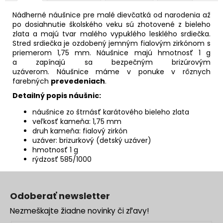
Nádherné náušnice pre malé dievčatká od narodenia až
po dosiahnutie školského veku sú zhotovené z bieleho
zlata a majú tvar malého vypuklého lesklého srdiečka.
Stred srdiečka je ozdobený jemným fialovým zirkónom s
priemerom 1,75 mm. Náušnice majú hmotnosť 1 g
a zapínajú sa bezpečným brizúrovým
uzáverom.
Náušnice máme v ponuke v rôznych
farebných
prevedeniach
.
Detailný popis náušnic:
náušnice zo štrnásť karátového bieleho zlata
veľkosť kameňa: 1,75 mm
druh kameňa: fialový zirkón
uzáver: brizurkový (detský uzáver)
hmotnosť 1 g
rýdzosť 585/1000
Z
á
Odoberať newsletter
p
Nezmeškajte žiadne novinky či zľavy!
ä