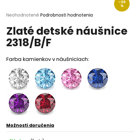
–20
á
%
j
Priemerné
Neohodnotené
Podrobnosti hodnotenia
hodnotenie
s
Zlaté detské náušnice
produktu
ť
je
2318/B/F
?
0,0
z
5
hviezdičiek.
Farba kamienkov v náušniciach:
HĽADAŤ
O
d
p
o
Možnosti doručenia
r
ú