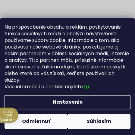
Na prispôsobenie obsahu a reklám, poskytovanie
funkcií sociálnych médií a analýzu návštevnosti
používame súbory cookie. Informácie o tom, ako
používate naše webové stránky, poskytujeme aj
našim partnerom v oblasti sociálnych médií, inzercie
Sledovať na Instagrame
a analýzy. Títo partneri môžu príslušné informácie
skombinovať s ďalšími údajmi, ktoré ste im poskytli
alebo ktoré od vás získali, keď ste používali ich
Fortuna Aurum na Heureka.sk
Blog
služby.
Viac informácií o cookies nájdete
tu
.
Nastavenie
Vytvoril Shoptet
Copyright 2026
Zlatníctvo Žatecký, s.r.o.
. Všetky práva
0
Zobraziť
Odmietnuť
Súhlasím
vyhradené.
Upraviť nastavenie cookies
ne