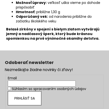
Možnosť úpravy:
veľkosť uška vieme po dohode
prispôsobiť
Hmotnosť:
približne 1,30 g
Odporúčaný vek:
od narodenia približne do
začiatku školského veku
Belasé zirkóny v spojení s bielym zlatom vytvárajú
jemný a nadčasový šperk, ktorý bude krásnou
spomienkou na prvé výnimočné okamihy detstva.
Z
á
Odoberať newsletter
p
Nezmeškajte žiadne novinky či zľavy!
ä
t
Email
i
Súhlasím so
spracovaním osobných údajov
e
PRIHLÁSIŤ SA