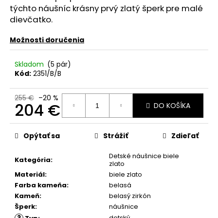
č
týchto náušníc krásny prvý zlatý šperk pre malé
a
dievčatko.
m
e
Možnosti doručenia
Skladom
(5 pár)
Kód:
2351/B/B
255 €
–20 %
204 €
DO KOŠÍKA
Jednotková
cena:
Opýtať sa
Strážiť
Zdieľať
Detské náušnice biele
Kategória
:
zlato
Materiál
:
biele zlato
Farba kameňa
:
belasá
Kameň
:
belasý zirkón
Šperk
:
náušnice
?
detský