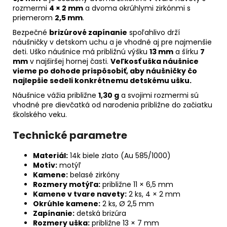
rozmermi
4 × 2 mm
a dvoma okrúhlymi zirkónmi s
priemerom
2,5 mm
.
Bezpečné
brizúrové zapínanie
spoľahlivo drží
náušničky v detskom uchu a je vhodné aj pre najmenšie
deti. Uško náušnice má približnú výšku
13 mm
a šírku
7
mm
v najširšej hornej časti.
Veľkosť uška náušnice
vieme po dohode prispôsobiť, aby náušničky čo
najlepšie sedeli konkrétnemu detskému ušku.
Náušnice vážia približne
1,30 g
a svojimi rozmermi sú
vhodné pre dievčatká od narodenia približne do začiatku
školského veku.
Technické parametre
Materiál:
14k biele zlato (Au 585/1000)
Motív:
motýľ
Kamene:
belasé zirkóny
Rozmery motýľa:
približne 11 × 6,5 mm
Kamene v tvare navety:
2 ks, 4 × 2 mm
Okrúhle kamene:
2 ks, Ø 2,5 mm
Zapínanie:
detská brizúra
Rozmery uška:
približne 13 × 7 mm