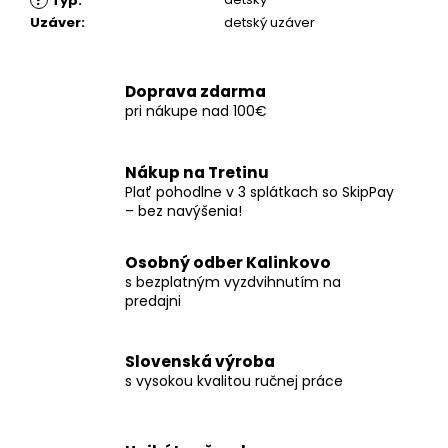
Typ
:
Uzáver
:
detský uzáver
Doprava zdarma
pri nákupe nad 100€
Nákup na Tretinu
Plať pohodlne v 3 splátkach so SkipPay
– bez navýšenia!
Osobný odber Kalinkovo
s bezplatným vyzdvihnutím na
predajni
Slovenská výroba
s vysokou kvalitou ručnej práce