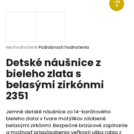
–20
á
%
j
s
ť
?
Priemerné
Neohodnotené
Podrobnosti hodnotenia
hodnotenie
Detské náušnice z
produktu
je
HĽADAŤ
bieleho zlata s
0,0
z
belasými zirkónmi
5
hviezdičiek.
2351
O
d
p
Jemné detské náušnice zo 14-karátového
o
bieleho zlata v tvare motýlikov zdobené
r
belasými zirkónmi. Bezpečné brizúrové zapínanie
ú
a možnosť prispôsobenia veľkosti uška robia z