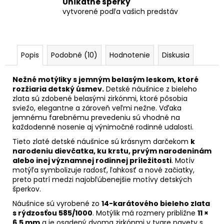
Unikátne šperky
vytvorené podľa vašich predstáv
Popis
Podobné (10)
Hodnotenie
Diskusia
Nežné motýliky s jemným belasým leskom, ktoré
rozžiaria detský úsmev.
Detské náušnice z bieleho
zlata sú zdobené belasými zirkónmi, ktoré pôsobia
sviežo, elegantne a zároveň veľmi nežne. Vďaka
jemnému farebnému prevedeniu sú vhodné na
každodenné nosenie aj výnimočné rodinné udalosti.
Tieto zlaté detské náušnice sú krásnym darčekom
k
narodeniu dievčatka, ku krstu, prvým narodeninám
alebo inej významnej rodinnej príležitosti
. Motív
motýľa symbolizuje radosť, ľahkosť a nové začiatky,
preto patrí medzi najobľúbenejšie motívy detských
šperkov.
Náušnice sú vyrobené zo
14-karátového bieleho zlata
s rýdzosťou 585/1000
. Motýlik má rozmery približne
11 ×
6,5 mm
a je osadený dvoma zirkónmi v tvare navety s