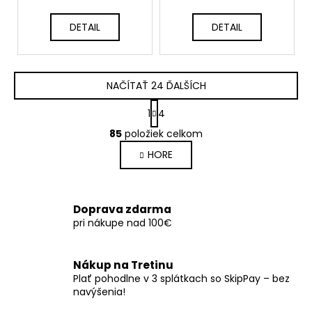
DETAIL
DETAIL
NAČÍTAŤ 24 ĎALŠÍCH
S
1
4
t
O
r
85
položiek celkom
v
á
HORE
l
n
k
á
o
d
v
a
Doprava zdarma
a
c
pri nákupe nad 100€
n
i
i
e
e
p
Nákup na Tretinu
r
Plať pohodlne v 3 splátkach so SkipPay – bez
navýšenia!
v
k