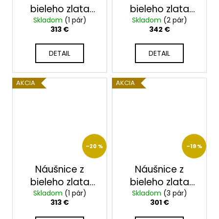
bieleho zlata
bieleho zlata
23169/B/Op
Skladom
(1 pár)
Skladom
23172BX
(2 pár)
313 €
342 €
DETAIL
DETAIL
AKCIA
AKCIA
–20 %
–19 %
Náušnice z
Náušnice z
bieleho zlata
bieleho zlata
Skladom
23199/B/X
(1 pár)
Skladom
23207/B/X
(3 pár)
313 €
301 €