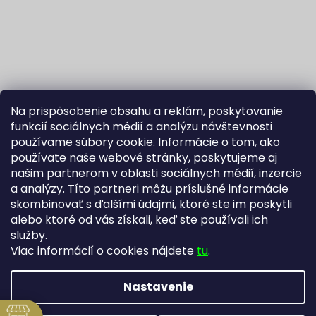
Na prispôsobenie obsahu a reklám, poskytovanie
funkcií sociálnych médií a analýzu návštevnosti
používame súbory cookie. Informácie o tom, ako
používate naše webové stránky, poskytujeme aj
našim partnerom v oblasti sociálnych médií, inzercie
Sledovať na Instagrame
a analýzy. Títo partneri môžu príslušné informácie
skombinovať s ďalšími údajmi, ktoré ste im poskytli
alebo ktoré od vás získali, keď ste používali ich
Fortuna Aurum na Heureka.sk
Blog
služby.
Viac informácií o cookies nájdete
tu
.
Nastavenie
Vytvoril Shoptet