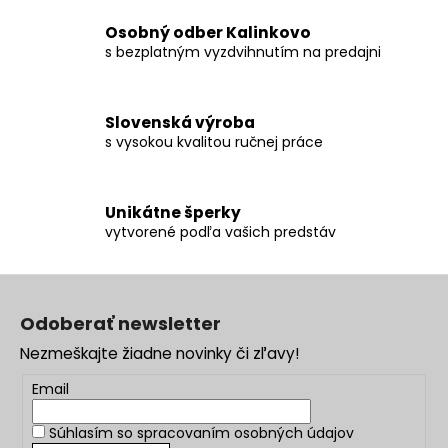
y
Osobný odber Kalinkovo
v
s bezplatným vyzdvihnutím na predajni
ý
p
i
Slovenská výroba
s
s vysokou kvalitou ručnej práce
u
Unikátne šperky
vytvorené podľa vašich predstáv
Z
á
Odoberať newsletter
p
Nezmeškajte žiadne novinky či zľavy!
ä
t
Email
i
Súhlasím so
spracovaním osobných údajov
e