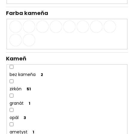
č
a
Farba kameňa
m
e
Kameň
bez kameňa
2
zirkón
51
granát
1
opál
3
ametyst
1