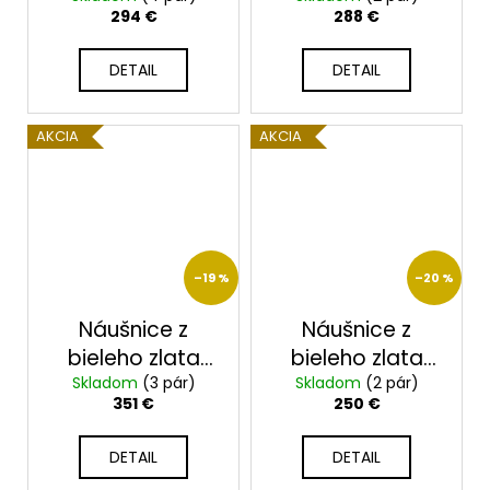
294 €
288 €
DETAIL
DETAIL
AKCIA
AKCIA
–19 %
–20 %
Náušnice z
Náušnice z
bieleho zlata
bieleho zlata
Skladom
2364/ 7BRu
(3 pár)
Skladom
2364/5BRu
(2 pár)
351 €
250 €
DETAIL
DETAIL