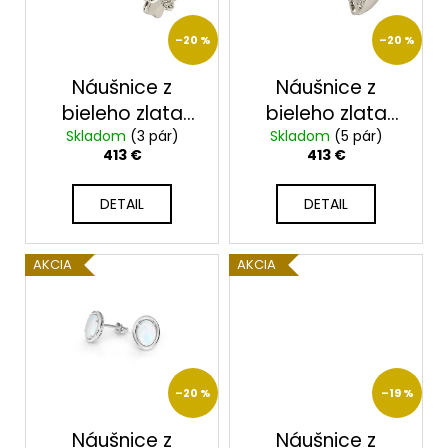
s
p
–20 %
–20 %
r
o
Náušnice z
Náušnice z
d
bieleho zlata
bieleho zlata
u
Skladom
23106/B
(3 pár)
Skladom
23108/BX
(5 pár)
413 €
413 €
k
t
DETAIL
DETAIL
o
v
AKCIA
AKCIA
–20 %
–19 %
Náušnice z
Náušnice z