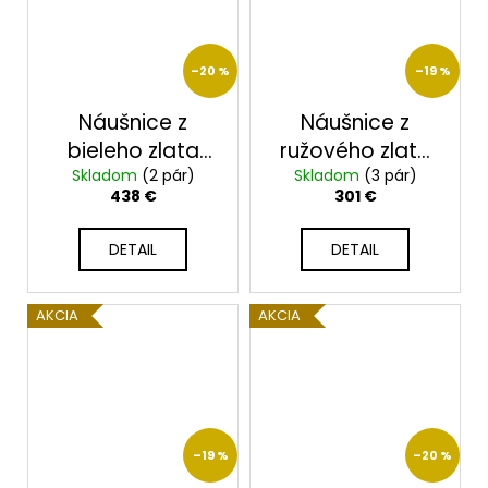
–20 %
–19 %
Náušnice z
Náušnice z
bieleho zlata
ružového zlata
Skladom
2399/B/xx
(2 pár)
Skladom
23207R
(3 pár)
438 €
301 €
DETAIL
DETAIL
AKCIA
AKCIA
–19 %
–20 %