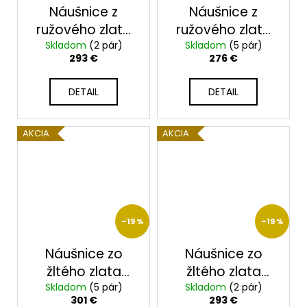
Náušnice z
Náušnice z
ružového zlata
ružového zlata
Skladom
23208R
(2 pár)
Skladom
23223/RX
(5 pár)
293 €
276 €
DETAIL
DETAIL
AKCIA
AKCIA
–19 %
–19 %
Náušnice zo
Náušnice zo
žltého zlata
žltého zlata
Skladom
23207Z
(5 pár)
Skladom
23208Z
(2 pár)
301 €
293 €