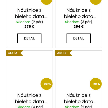
Náušnice z
Náušnice z
bieleho zlata
bieleho zlata
Skladom
23223/BX
(2 pár)
Skladom
23225/BX
(3 pár)
276 €
294 €
DETAIL
DETAIL
AKCIA
AKCIA
–20 %
–20 %
Náušnice z
Náušnice z
bieleho zlata
bieleho zlata
Skladom
23226/BX
(4 pár)
Skladom
23236/BX
(2 pár)