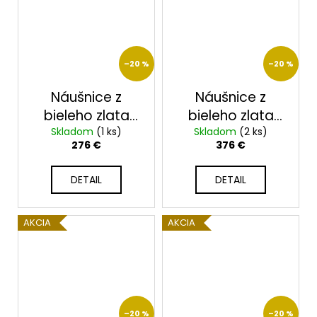
–20 %
–20 %
Náušnice z
Náušnice z
bieleho zlata
bieleho zlata
Skladom
23213B
(1 ks)
Skladom
23219
(2 ks)
276 €
376 €
DETAIL
DETAIL
AKCIA
AKCIA
–20 %
–20 %