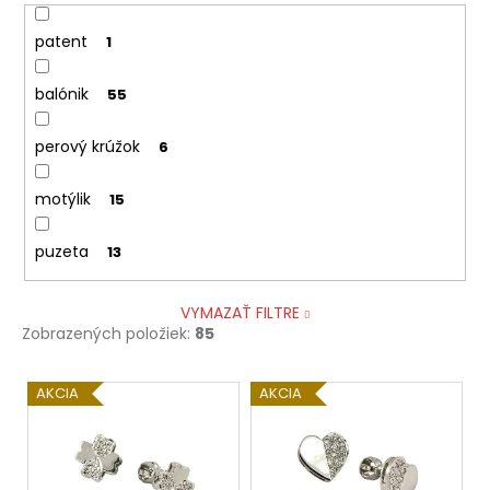
patent
1
balónik
55
perový krúžok
6
motýlik
15
puzeta
13
VYMAZAŤ FILTRE
Zobrazených položiek:
85
V
AKCIA
AKCIA
ý
p
i