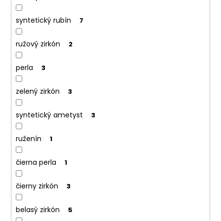
syntetický rubín
7
ružový zirkón
2
perla
3
zelený zirkón
3
syntetický ametyst
3
ruženín
1
čierna perla
1
čierny zirkón
3
belasý zirkón
5