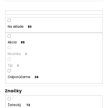
u
á
k
j
t
s
o
ť
v
Na sklade
83
?
Akcia
85
Novinka
0
HĽADAŤ
Tip
0
O
Odporúčame
26
d
p
Značky
o
r
ú
Žatecký
72