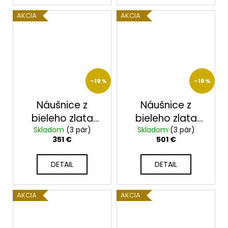
AKCIA
AKCIA
–19 %
–19 %
Náušnice z
Náušnice z
bieleho zlata
bieleho zlata
Skladom
2364/7BF
(3 pár)
Skladom
2399/B/Cg
(3 pár)
351 €
501 €
DETAIL
DETAIL
AKCIA
AKCIA