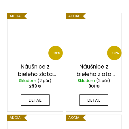
AKCIA
AKCIA
–19 %
–19 %
Náušnice z
Náušnice z
bieleho zlata
bieleho zlata
Skladom
23208B
(2 pár)
Skladom
23209B
(2 pár)
293 €
301 €
DETAIL
DETAIL
AKCIA
AKCIA