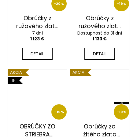
–20 %
–19 %
Obrúčky z
Obrúčky z
ružového zlata
ružového zlata
2014112/RX
7 dní
Dostupnosť do 31 dní
2014114/RX
1 123 €
1 133 €
DETAIL
DETAIL
AKCIA
AKCIA
TIP
Z
A
D
–19 %
–19 %
A
R
M
OBRÚČKY ZO
Obrúčky zo
O
STRIEBRA
žltého zlata