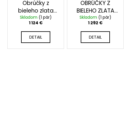
M
Obrúčky z
OBRÚČKY Z
O
bieleho zlata
BIELEHO ZLATA
Skladom
2014041/B
(1 pár)
Skladom
2014051
(1 pár)
1 124 €
1 292 €
DETAIL
DETAIL