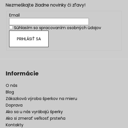
p
Nezmeškajte žiadne novinky či zľavy!
ä
t
Email
i
Súhlasím so
spracovaním osobných údajov
e
PRIHLÁSIŤ SA
Informácie
O nás
Blog
Zákazková výroba šperkov na mieru
Doprava
Ako sa u nás vyrábajú šperky
Ako si zmerať veľkosť prsteňa
Kontakty