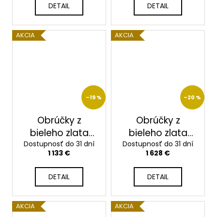
DETAIL
DETAIL
AKCIA
AKCIA
–19 %
–20 %
Obrúčky z
Obrúčky z
bieleho zlata
bieleho zlata
Dostupnosť do 31 dní
2014114/BX
Dostupnosť do 31 dní
2014117/BX
1 133 €
1 628 €
DETAIL
DETAIL
AKCIA
AKCIA