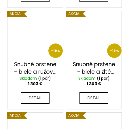
AKCIA
AKCIA
–19 %
–19 %
Snubné prstene
Snubné prstene
- biele a ružové
- biele a žlté
Skladom
zlato
(1 pár)
Skladom
zlato
(1 pár)
1 303 €
1 303 €
2014118/BRX
2014118/BZX
DETAIL
DETAIL
AKCIA
AKCIA