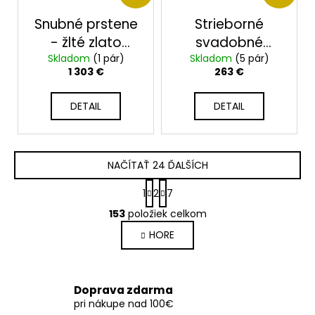
Snubné prstene
Strieborné
- žlté zlato
svadobné
Skladom
2014118/ZX
(1 pár)
Skladom
obrúčky
(5 pár)
1 303 €
263 €
2014011/3S
DETAIL
DETAIL
NAČÍTAŤ 24 ĎALŠÍCH
S
1
2
7
t
O
r
153
položiek celkom
v
á
HORE
l
n
k
á
o
d
v
a
Doprava zdarma
a
c
pri nákupe nad 100€
n