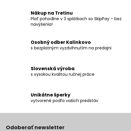
i
i
e
e
p
Nákup na Tretinu
r
Plať pohodlne v 3 splátkach so SkipPay – bez
navýšenia!
v
k
y
Osobný odber Kalinkovo
v
s bezplatným vyzdvihnutím na predajni
ý
p
i
Slovenská výroba
s
s vysokou kvalitou ručnej práce
u
Unikátne šperky
vytvorené podľa vašich predstáv
Z
á
Odoberať newsletter