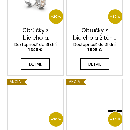
č
a
m
–20 %
–20 %
e
Obrúčky z
Obrúčky z
bieleho a
bieleho a žltého
Dostupnosť do 31 dní
ružového zlata
Dostupnosť do 31 dní
zlata
1 628 €
1 628 €
2014117/BRX
2014117/BZX
DETAIL
DETAIL
AKCIA
AKCIA
Z
A
D
–20 %
–20 %
A
R