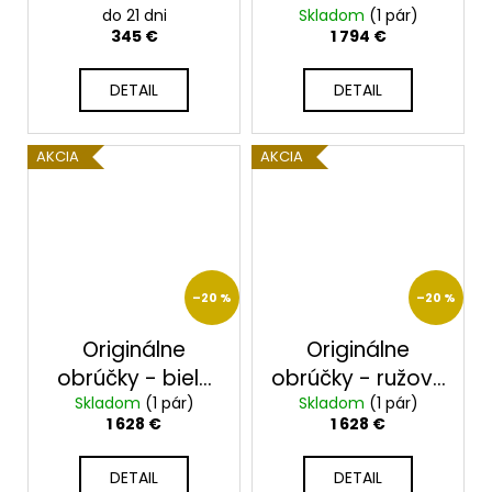
2014051/S
do 21 dni
Skladom
2014064/Z
(1 pár)
345 €
1 794 €
DETAIL
DETAIL
AKCIA
AKCIA
–20 %
–20 %
Originálne
Originálne
obrúčky - biele
obrúčky - ružové
zlato 2014092/B
Skladom
(1 pár)
zlato 2014092/R
Skladom
(1 pár)
1 628 €
1 628 €
DETAIL
DETAIL