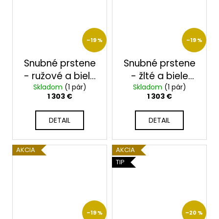
–19 %
–19 %
Snubné prstene
Snubné prstene
- ružové a biele
- žlté a biele
Skladom
zlato
(1 pár)
Skladom
zlato
(1 pár)
1 303 €
1 303 €
2014118/RBX
2014118/ZBX
DETAIL
DETAIL
AKCIA
AKCIA
TIP
–19 %
–20 %