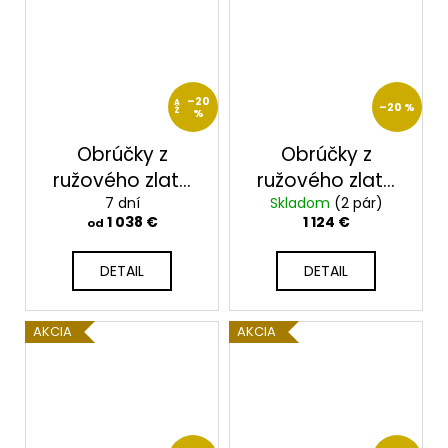
–20
A
–20 %
Ž
%
Obrúčky z
Obrúčky z
ružového zlata
ružového zlata
2014002/R
7 dní
Skladom
2014041/R
(2 pár)
1 038 €
1 124 €
od
DETAIL
DETAIL
AKCIA
AKCIA