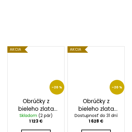
AKCIA
AKCIA
–20 %
–20 %
Obrúčky z
Obrúčky z
bieleho zlata
bieleho zlata
Skladom
2014065/B
(2 pár)
Dostupnosť do 31 dní
2014113/BX
1 123 €
1 628 €